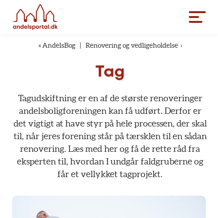
«
AndelsBog
|
Renovering og vedligeholdelse
›
Tag
Tagudskiftning
er
en
af
de
største
renoveringer
andelsboligforeningen
kan
få
udført.
Derfor
er
det
vigtigt
at
have
styr
på
hele
processen,
der
skal
til,
når
jeres
forening
står
på
tærsklen
til
en
sådan
renovering.
Læs
med
her
og
få
de
rette
råd
fra
eksperten
til,
hvordan
I
undgår
faldgruberne
og
får
et
vellykket
tagprojekt.