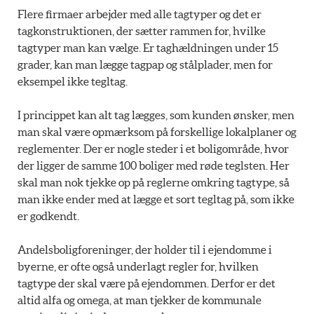
Flere firmaer arbejder med alle tagtyper og det er
tagkonstruktionen, der sætter rammen for, hvilke
tagtyper man kan vælge. Er taghældningen under 15
grader, kan man lægge tagpap og stålplader, men for
eksempel ikke tegltag.
I princippet kan alt tag lægges, som kunden ønsker, men
man skal være opmærksom på forskellige lokalplaner og
reglementer. Der er nogle steder i et boligområde, hvor
der ligger de samme 100 boliger med røde teglsten. Her
skal man nok tjekke op på reglerne omkring tagtype, så
man ikke ender med at lægge et sort tegltag på, som ikke
er godkendt.
Andelsboligforeninger, der holder til i ejendomme i
byerne, er ofte også underlagt regler for, hvilken
tagtype der skal være på ejendommen. Derfor er det
altid alfa og omega, at man tjekker de kommunale