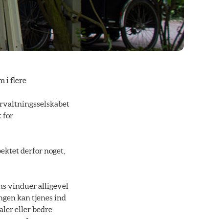
 i flere
orvaltningsselskabet
 for
ektet derfor noget,
ns vinduer alligevel
ingen kan tjenes ind
aler eller bedre