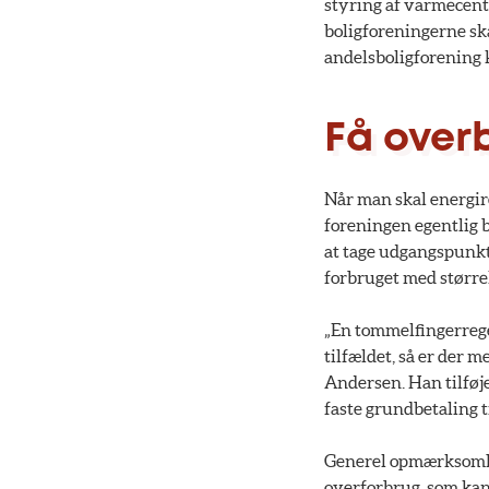
styring af varmecentr
boligforeningerne ska
andelsboligforening 
Få overb
Når man skal energire
foreningen egentlig b
at tage udgangspunkt
forbruget med større
„En tommelfingerregel
tilfældet, så er der 
Andersen. Han tilfø
faste grundbetaling t
Generel opmærksomhed
overforbrug, som kan 