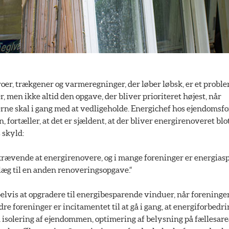
er, trækgener og varmeregninger, der løber løbsk, er et problem
, men ikke altid den opgave, der bliver prioriteret højest, når
rne skal i gang med at vedligeholde. Energichef hos ejendomsf
fortæller, at det er sjældent, at der bliver energirenoveret blot
 skyld:
krævende at energirenovere, og i mange foreninger er energiasp
læg til en anden renoveringsopgave.“
lvis at opgradere til energibesparende vinduer, når foreninge
dre foreninger er incitamentet til at gå i gang, at energiforbedr
d isolering af ejendommen, optimering af belysning på fællesare