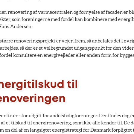
uer, renovering af varmecentralen og fornyelse af facaden er bl
jekter, som foreningerne med fordel kan kombinere med energ
r Hans Andersen.
et større renoveringsprojekt er vejen frem, så anbefales det i øvrig
darbejdes, så der er et velbegrundet udgangspunkt for den vider
ordel konsultere en energivejleder eller anden form for bygge
nergitilskud til
enoveringen
 ofte en stor udgift for andelsboligforeninger. Der findes dog
f et tilskud til energirenovering, som ikke alle kender til. De 
m en del af en langsigtet energistrategi for Danmark forpligtet t