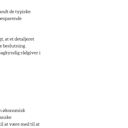
andt de typiske
ibesparende
t, at et detaljeret
e beslutning.
sagkyndig rådgiver i
 en økonomisk
danske
il at være med til at