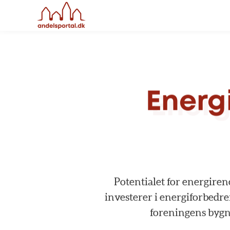
Energ
Potentialet
for
energiren
investerer
i
energiforbedr
foreningens
bygn