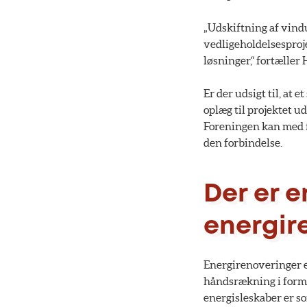
„Udskiftning af vind
vedligeholdelsespro
løsninger,“ fortælle
Er der udsigt til, at 
oplæg til projektet u
Foreningen kan med f
den forbindelse.
Der er e
energir
Energirenoveringer er
håndsrækning i form a
energisleskaber er so