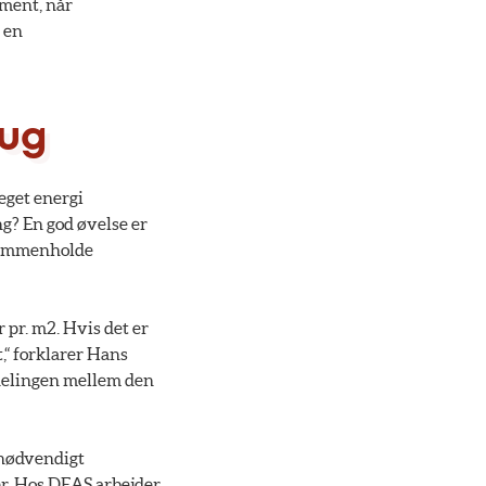
ement, når
 en
rug
eget energi
ng? En god øvelse er
 sammenholde
 pr. m2. Hvis det er
,“ forklarer Hans
delingen mellem den
unødvendigt
er. Hos DEAS arbejder