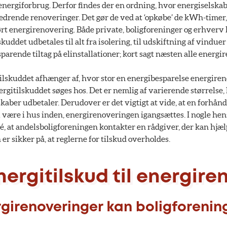
energiforbrug. Derfor findes der en ordning, hvor energiselska
rbedrende renoveringer. Det gør de ved at ‘opkøbe’ de kWh-time
ført energirenovering. Både private, boligforeninger og erhver
kuddet udbetales til alt fra isolering, til udskiftning af vindue
parende tiltag på elinstallationer; kort sagt næsten alle energi
tilskuddet afhænger af, hvor stor en energibesparelse energire
rgitilskuddet søges hos. Det er nemlig af varierende størrelse,
skaber udbetaler. Derudover er det vigtigt at vide, at en forhå
l være i hus inden, energirenoveringen igangsættes. I nogle he
dé, at andelsboligforeningen kontakter en rådgiver, der kan hjæ
er sikker på, at reglerne for tilskud overholdes.
ergitilskud til energire
rgirenoveringer kan boligforeni