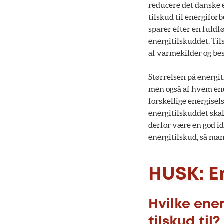
reducere det danske 
tilskud til energifo
sparer efter en fuld
energitilskuddet. Tils
af varmekilder og bes
Størrelsen på energi
men også af hvem ene
forskellige energisel
energitilskuddet ska
derfor være en god i
energitilskud, så man 
HUSK: En
Hvilke ene
tilskud til?