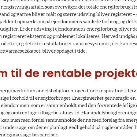
nergistyringsaftale, som overvåger det totale energiforbrug i 
and og varme bliver målt og større udsving bliver registeret –
sjældent opmærksom på ejendommens samlede forbrug, og det k
udgifter. Er der udsving i ejendommens energiforbrug bliver d
n registreret eksternt og problemet lokaliseres. Herved undgås
toiletter, og defekte installationer i varmesystemet, der kan res
fjernvarmeselskabet, bliver opdaget i tide.
m til de rentable projekt
nergimærke kan andelsboligforeningen finde inspiration til hvil
ige i forhold til energiforbruget. Energimærket gennemgår en
il ejendommen, som er sammenholdt med den forventede årlige 
g og omtrentlige tilbagebetalingstid. Har andelsboligforeningen
n kan man med fordel sammenholde denne med forslag fra ener
t undersøge, om der er planlagt vedligehold på nogle områder, 
 energimæssige besparelser.