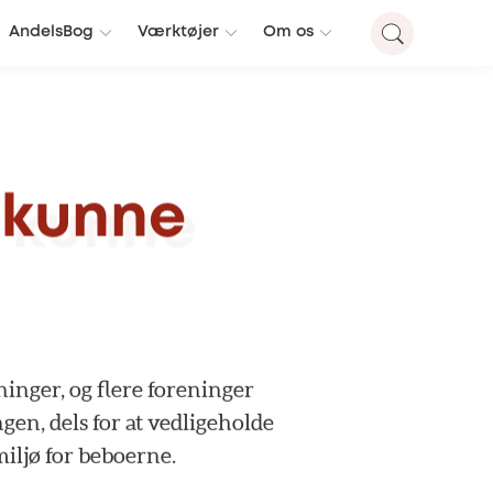
AndelsBog
Værktøjer
Om os
kunne
ninger,
og
flere
foreninger
gen,
dels
for
at
vedligeholde
miljø
for
beboerne.