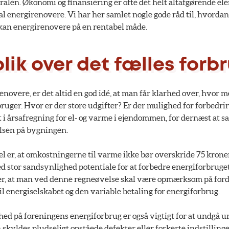
alen. Økonomi og finansiering er ofte det helt altafgørende el
l energirenovere. Vi har her samlet nogle gode råd til, hvordan
kan energirenovere på en rentabel måde.
lik over det fælles forb
novere, er det altid en god idé, at man får klarhed over, hvor m
ruger. Hvor er der store udgifter? Er der mulighed for forbedri
 i årsafregning for el- og varme i ejendommen, for dernæst at
lsen på bygningen.
 er, at omkostningerne til varme ikke bør overskride 75 kroner
med stor sandsynlighed potentiale for at forbedre energiforbruget
jer, at man ved denne regneøvelse skal være opmærksom på for
il energiselskabet og den variable betaling for energiforbrug.
 på foreningens energiforbrug er også vigtigt for at undgå 
skyldes pludseligt opståede defekter eller forkerte indstilling