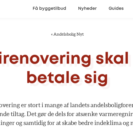
Få byggetilbud
Nyheder
Guides
«
Andelsbolig Nyt
irenovering
skal
betale
sig
overing
er
stort
i
mange
af
landets
andelsboligfore
ende
tiltag.
Det
gør
de
dels
for
atsænke
varmeregnin
inger
og
samtidig
for
at
skabe
bedre
indeklima
og