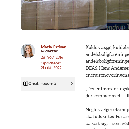
Maria Carlsen
Kolde vægge, kuldebro
Redaktør
andelsboligforeninger
28 nov. 2016
andelsboligforeninge
Opdateret:
DEAS, Hans Andersen, 
21 okt. 2022
energirenoveringens
Chat-resumé
„Det er investerings
der kommer med i til
Nogle vælger eksempe
skal udskiftes. For an
på kort sigt – som ve