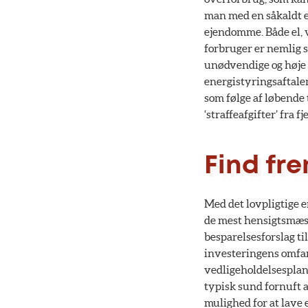
man med en såkaldt e
ejendomme. Både el, v
forbruger er nemlig 
unødvendige og høje 
energistyringsaftale
som følge af løbende 
‘straffeafgifter’ fra 
Find fre
Med det lovpligtige e
de mest hensigtsmæss
besparelsesforslag t
investeringens omfan
vedligeholdelsespla
typisk sund fornuft a
mulighed for at lave