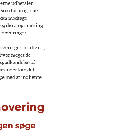
berne udbetaler
r, som forbrugerne
v kan modtage
r og døre, optimering
renoveringer.
noveringen medfører,
 hvor meget de
ndsgodkendelse på
nseender kan det
lpe med at indhente
novering
ngen søge