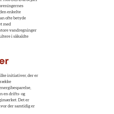
foreningernes
 den enkelte
an ofte betyde
et med
 store vandregninger
ultere i såkaldte
er
ke initiativer, der er
 række
energibesparelse,
 en drifts- og
gimærket. Det er
hvor der samtidig er