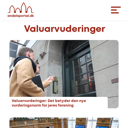
Valuarvuderinger
Valuarvurderinger: Det betyder den nye
vurderingsnorm for jeres forening