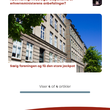
erhvervsministerens anbefalinger?
Sælg foreningen og få den store jackpot
Viser
4
af
4
artikler