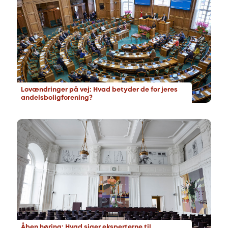
Lovændringer på vej: Hvad betyder de for jeres
andelsboligforening?
Åben høring: Hvad siger eksperterne til