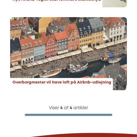
Overborgmester vil have loft på Airbnb-udlejning
Viser
4
af
4
artikler