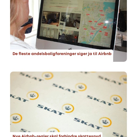
De fleste andelsboligforeninger siger ja til Airbnb
Nye Airbnb-regler skal forhindre skattesnyd