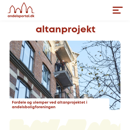
altanprojekt
Fordele og ulemper ved altanprojektet i
andelsboligforeningen