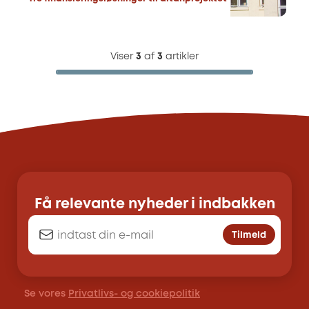
Viser
3
af
3
artikler
Få relevante nyheder i indbakken
Tilmeld
Se vores
Privatlivs- og cookiepolitik