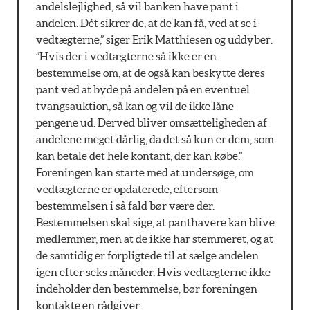
andelslejlighed, så vil banken have pant i
andelen. Dét sikrer de, at de kan få, ved at se i
vedtægterne,” siger Erik Matthiesen og uddyber:
”Hvis der i vedtægterne så ikke er en
bestemmelse om, at de også kan beskytte deres
pant ved at byde på andelen på en eventuel
tvangsauktion, så kan og vil de ikke låne
pengene ud. Derved bliver omsætteligheden af
andelene meget dårlig, da det så kun er dem, som
kan betale det hele kontant, der kan købe.”
Foreningen kan starte med at undersøge, om
vedtægterne er opdaterede, eftersom
bestemmelsen i så fald bør være der.
Bestemmelsen skal sige, at panthavere kan blive
medlemmer, men at de ikke har stemmeret, og at
de samtidig er forpligtede til at sælge andelen
igen efter seks måneder. Hvis vedtægterne ikke
indeholder den bestemmelse, bør foreningen
kontakte en rådgiver.