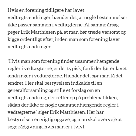
Hvis en forening tidligere har lavet
vedtægtsændringer, hænder det, at nogle bestemmelser
ikke passer sammen i vedtægterne. Af samme årsag
peger Erik Matthiesen på, at man bør træde varsomt og
kigge ordentligt efter, inden man som forening laver
vedtægtsændringer.
“Hvis man som forening finder usammenhængende
regler i vedtægterne, er det typisk, fordi der før er lavet
ændringer i vedtægterne. Hænder det, bør man få det
ændret. Her skal bestyrelsen indkalde til en
generalforsamling og stille et forslag om en
vedtægtsændring, der retter op på problematikken,
sådan der ikke er nogle usammenhængende regler i
vedtægterne,” siger Erik Matthiesen. Her har
bestyrelsen en vigtig opgave, og man skal overveje at
søge rådgivning, hvis man er i tvivl.