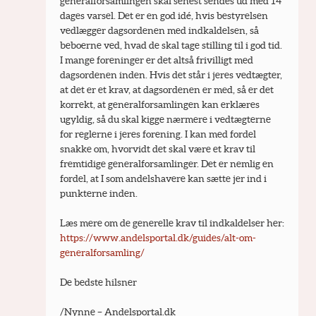
generalforsamlingen skal senest sendes ud med 14 
dages varsel. Det er en god idé, hvis bestyrelsen 
vedlægger dagsordenen med indkaldelsen, så 
beboerne ved, hvad de skal tage stilling til i god tid. 
I mange foreninger er det altså frivilligt med 
dagsordenen inden. Hvis det står i jeres vedtægter, 
at det er et krav, at dagsordenen er med, så er det 
korrekt, at generalforsamlingen kan erklæres 
ugyldig, så du skal kigge nærmere i vedtægterne 
for reglerne i jeres forening. I kan med fordel 
snakke om, hvorvidt det skal være et krav til 
fremtidige generalforsamlinger. Det er nemlig en 
fordel, at I som andelshavere kan sætte jer ind i 
punkterne inden.
Læs mere om de generelle krav til indkaldelser her: 
https://www.andelsportal.dk/guides/alt-om-
generalforsamling/
De bedste hilsner
/Nynne – Andelsportal.dk