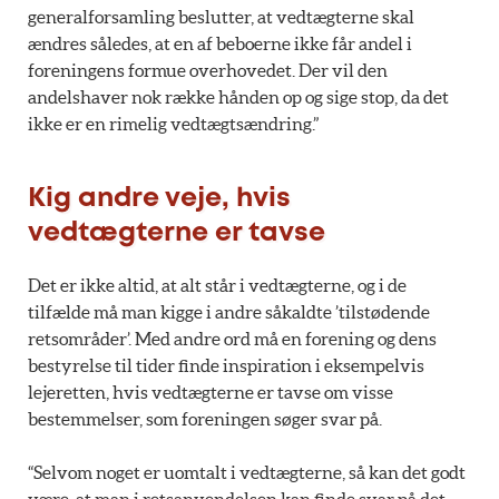
generalforsamling beslutter, at vedtægterne skal
ændres således, at en af beboerne ikke får andel i
foreningens formue overhovedet. Der vil den
andelshaver nok række hånden op og sige stop, da det
ikke er en rimelig vedtægtsændring.”
Kig andre veje, hvis
vedtægterne er tavse
Det er ikke altid, at alt står i vedtægterne, og i de
tilfælde må man kigge i andre såkaldte ’tilstødende
retsområder’. Med andre ord må en forening og dens
bestyrelse til tider finde inspiration i eksempelvis
lejeretten, hvis vedtægterne er tavse om visse
bestemmelser, som foreningen søger svar på.
“Selvom noget er uomtalt i vedtægterne, så kan det godt
være, at man i retsanvendelsen kan finde svar på det