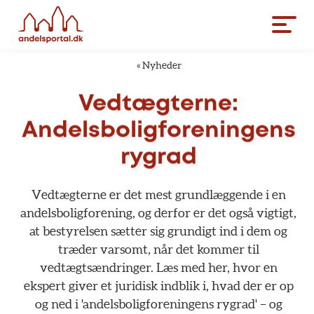
«
Nyheder
Vedtægterne:
Andelsboligforeningens
rygrad
Vedtægterne
er
det
mest
grundlæggende
i
en
andelsboligforening,
og
derfor
er
det
også
vigtigt,
at
bestyrelsen
sætter
sig
grundigt
ind
i
dem
og
træder
varsomt,
når
det
kommer
til
vedtægtsændringer.
Læs
med
her,
hvor
en
ekspert
giver
et
juridisk
indblik
i,
hvad
der
er
op
og
ned
i
'andelsboligforeningens
rygrad'
–
og