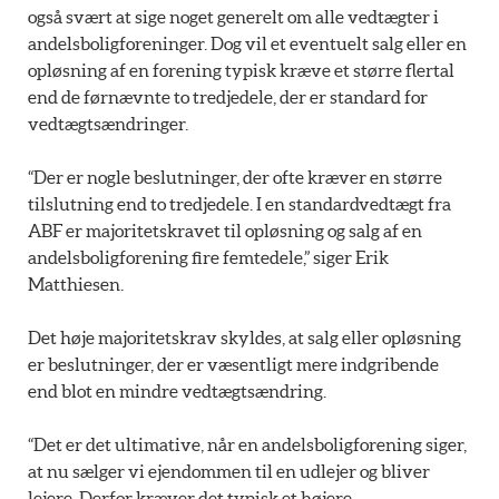
også svært at sige noget generelt om alle vedtægter i
andelsboligforeninger. Dog vil et eventuelt salg eller en
opløsning af en forening typisk kræve et større flertal
end de førnævnte to tredjedele, der er standard for
vedtægtsændringer.
“Der er nogle beslutninger, der ofte kræver en større
tilslutning end to tredjedele. I en standardvedtægt fra
ABF er majoritetskravet til opløsning og salg af en
andelsboligforening fire femtedele,” siger Erik
Matthiesen.
Det høje majoritetskrav skyldes, at salg eller opløsning
er beslutninger, der er væsentligt mere indgribende
end blot en mindre vedtægtsændring.
“Det er det ultimative, når en andelsboligforening siger,
at nu sælger vi ejendommen til en udlejer og bliver
lejere. Derfor kræver det typisk et højere