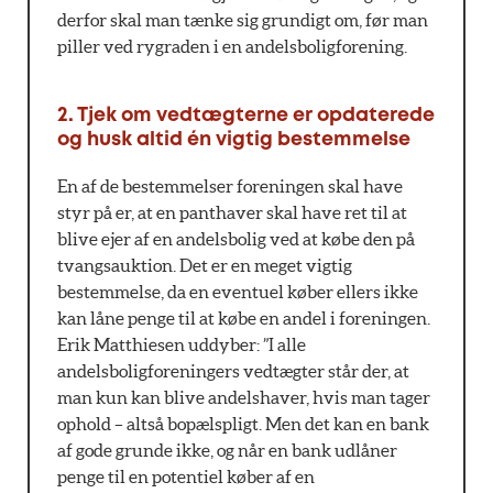
derfor skal man tænke sig grundigt om, før man
piller ved rygraden i en andelsboligforening.
2. Tjek om vedtægterne er opdaterede
og husk altid én vigtig bestemmelse
En af de bestemmelser foreningen skal have
styr på er, at en panthaver skal have ret til at
blive ejer af en andelsbolig ved at købe den på
tvangsauktion. Det er en meget vigtig
bestemmelse, da en eventuel køber ellers ikke
kan låne penge til at købe en andel i foreningen.
Erik Matthiesen uddyber: ”I alle
andelsboligforeningers vedtægter står der, at
man kun kan blive andelshaver, hvis man tager
ophold – altså bopælspligt. Men det kan en bank
af gode grunde ikke, og når en bank udlåner
penge til en potentiel køber af en