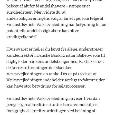
beboet af alt for få andelshavere – næppe er et
sundhedstegn. Men vidste du, at
andelsboligforeningens valg af lånetype, som følge af
Finanstilsynets Vækstvejledning har betydning for om
potentielle andelsboligkøbere kan blive
kreditgodkendt?
Hvis svaret er nej, er du langt fra alene, understreger
kundedirektør i Danske Bank Kristian Balleby, som til
daglig leder bankens andelsboligenhed. Faktisk er det
de færreste foreninger, der skænker
Vækstvejledningen en tanke. Det er på trods af, at
Vækstvejledningen indeholder særligt to faktorer, der
kan have stor betydning for salgsprocessen.
Finanstilsynets Vækstvejledning anviser, hvordan
penge- og realkreditinstitutter bør anvende tilpas
forsigtighed i kreditvurderingen ved belåning af