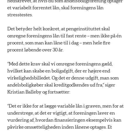
nedskrevet, at hvis du som andelsboligforening optager
et variabelt forrentet lån, skal foreningens lån
stresstestes.
Det betyder helt konkret, at pengeinstituttet skal
omregne foreningens lån til fast rente – men ikke på én
procent, som man kan låne til i dag – men hele fire
procent løbende over 30 år.
“Med dette krav skal vi omregne foreningens gæld,
hvilket kan skabe en boligafgift, der er højere end
virkelighedsbilledet. Og det er denne udgift, man som
andelsboligkøber skal kreditgodkendes ud fra,“ siger
Kristian Balleby og fortsætter:
“Det er ikke for at lægge variable lån i graven, men for at
understrege, at det er vigtigt, at foreningen laver en
vurdering af, hvordan finansieringen eksempelvis kan
påvirke omsætteligheden inden lånene optages. Et