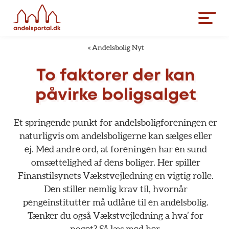
«
Andelsbolig Nyt
To
faktorer
der
kan
påvirke
boligsalget
Et
springende
punkt
for
andelsboligforeningen
er
naturligvis
om
andelsboligerne
kan
sælges
eller
ej.
Med
andre
ord,
at
foreningen
har
en
sund
omsættelighed
af
dens
boliger.
Her
spiller
Finanstilsynets
Vækstvejledning
en
vigtig
rolle.
Den
stiller
nemlig
krav
til,
hvornår
pengeinstitutter
må
udlåne
til
en
andelsbolig.
Tænker
du
også
Vækstvejledning
a
hva’
for
noget?
Så
læs
med
her.