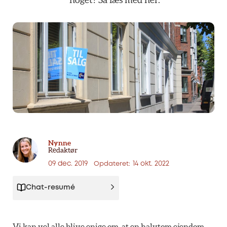
Nynne
Redaktør
09 dec. 2019
14 okt. 2022
Opdateret:
Chat-resumé
Vi kan vel alle blive enige om, at en halvtom ejendom