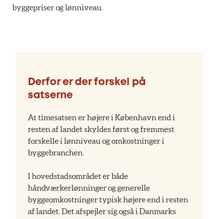
byggepriser og lønniveau.
Derfor er der forskel på
satserne
At timesatsen er højere i København end i
resten af landet skyldes først og fremmest
forskelle i lønniveau og omkostninger i
byggebranchen.
I hovedstadsområdet er både
håndværkerlønninger og generelle
byggeomkostninger typisk højere end i resten
af landet. Det afspejler sig også i Danmarks