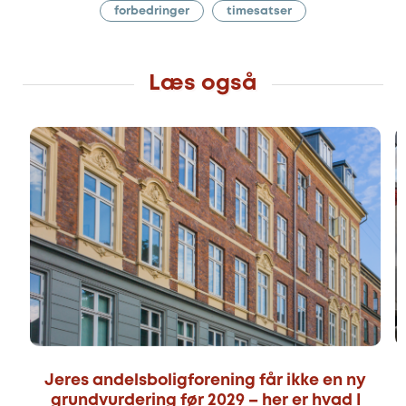
forbedringer
timesatser
Læs også
Jeres andelsboligforening får ikke en ny
grundvurdering før 2029 – her er hvad I