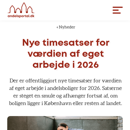
«
Nyheder
Nye
timesatser
for
værdien
af
eget
arbejde
i
2026
Der
er
offentliggjort
nye
timesatser
for
værdien
af
eget
arbejde
i
andelsboliger
for
2026.
Satserne
er
steget
en
smule
og
afhænger
fortsat
af,
om
boligen
ligger
i
København
eller
resten
af
landet.