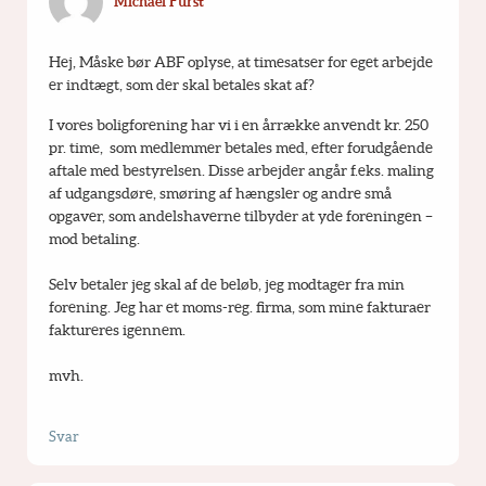
Michael Fürst
Hej, Måske bør ABF oplyse, at timesatser for eget arbejde 
er indtægt, som der skal betales skat af?
I vores boligforening har vi i en årrække anvendt kr. 250 
pr. time,  som medlemmer betales med, efter forudgående 
aftale med bestyrelsen. Disse arbejder angår f.eks. maling 
af udgangsdøre, smøring af hængsler og andre små 
opgaver, som andelshaverne tilbyder at yde foreningen – 
mod betaling.
Selv betaler jeg skal af de beløb, jeg modtager fra min 
forening. Jeg har et moms-reg. firma, som mine fakturaer 
faktureres igennem.
mvh.
Svar