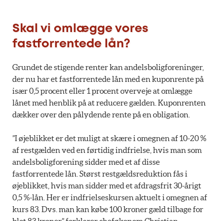
Skal vi omlægge vores
fastforrentede lån?
Grundet de stigende renter kan andelsboligforeninger,
der nu har et fastforrentede lån med en kuponrente på
især 0,5 procent eller 1 procent overveje at omlægge
lånet med henblik på at reducere gælden. Kuponrenten
dækker over den pålydende rente på en obligation.
”I øjeblikket er det muligt at skære i omegnen af 10-20 %
af restgælden ved en førtidig indfrielse, hvis man som
andelsboligforening sidder med et af disse
fastforrentede lån. Størst restgældsreduktion fås i
øjeblikket, hvis man sidder med et afdragsfrit 30-årigt
0,5 %-lån. Her er indfrielseskursen aktuelt i omegnen af
kurs 83. Dvs. man kan købe 100 kroner gæld tilbage for
blot 83 kroner,” forklarer cheføkonom Christian