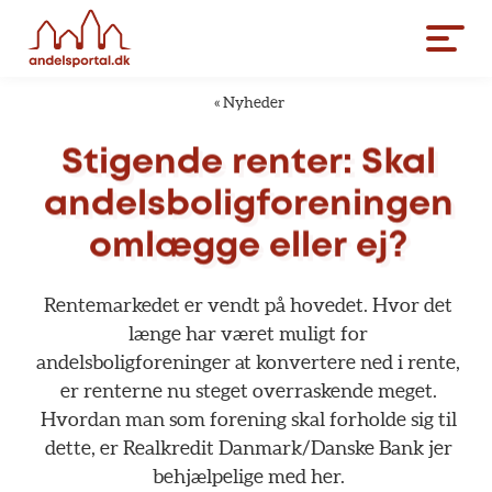
«
Nyheder
Stigende
renter:
Skal
andelsboligforeningen
omlægge
eller
ej?
Rentemarkedet
er
vendt
på
hovedet.
Hvor
det
længe
har
været
muligt
for
andelsboligforeninger
at
konvertere
ned
i
rente,
er
renterne
nu
steget
overraskende
meget.
Hvordan
man
som
forening
skal
forholde
sig
til
dette,
er
Realkredit
Danmark/Danske
Bank
jer
behjælpelige
med
her.