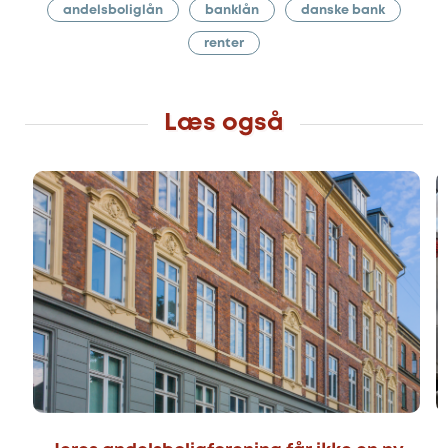
andelsboliglån
banklån
danske bank
renter
Læs også