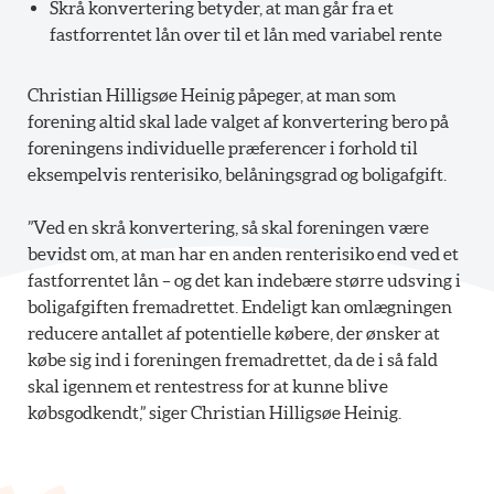
Skrå konvertering betyder, at man går fra et
fastforrentet lån over til et lån med variabel rente
Christian Hilligsøe Heinig påpeger, at man som
forening altid skal lade valget af konvertering bero på
foreningens individuelle præferencer i forhold til
eksempelvis renterisiko, belåningsgrad og boligafgift.
”Ved en skrå konvertering, så skal foreningen være
bevidst om, at man har en anden renterisiko end ved et
fastforrentet lån – og det kan indebære større udsving i
boligafgiften fremadrettet. Endeligt kan omlægningen
reducere antallet af potentielle købere, der ønsker at
købe sig ind i foreningen fremadrettet, da de i så fald
skal igennem et rentestress for at kunne blive
købsgodkendt,” siger Christian Hilligsøe Heinig.