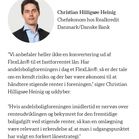
Christian Hilligsøe Heinig
Cheføkonom hos Realkredit
Danmark/Danske Bank
”Vi anbefaler heller ikke en konvertering ud af
FlexLån® til et fastforrentet lån. Har
andelsboligforeningen i dag et FlexLån®, så er der tale
om en kendt risiko, og der bør være økonomi til at
håndtere stigende renter i foreningen,” siger Christian
Hilligsøe Heinig og uddyber:
”Hvis andelsboligforeningen imidlertid er nervøs over
renteudviklingen og bekymret for den fremtidige
boligafgift ved stigende renter, så kan en omlægning
være relevant i erkendelse af, at man i udgangspunktet
har valgt en forkert lånestrategi.”