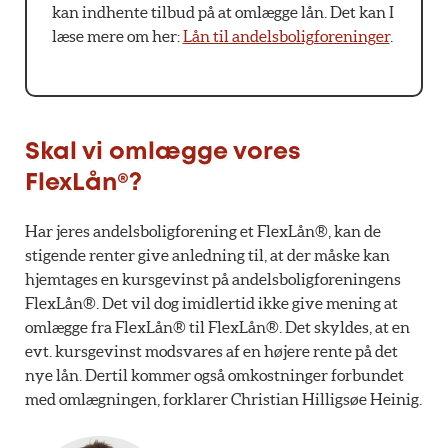
kan indhente tilbud på at omlægge lån. Det kan I
læse mere om her:
Lån til andelsboligforeninger
.
Skal vi omlægge vores
FlexLån®?
Har jeres andelsboligforening et FlexLån®, kan de
stigende renter give anledning til, at der måske kan
hjemtages en kursgevinst på andelsboligforeningens
FlexLån®. Det vil dog imidlertid ikke give mening at
omlægge fra FlexLån® til FlexLån®. Det skyldes, at en
evt. kursgevinst modsvares af en højere rente på det
nye lån. Dertil kommer også omkostninger forbundet
med omlægningen, forklarer Christian Hilligsøe Heinig.