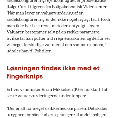
andelsboligforenings ejendom, og det er problematisk
ifølge Curt Liligreen fra Boligøkonomisk Videncenter:
”Når man laver en valuarvurdering af en
andelsboligforening, er der ikke noget rigtigt facit, fordi
man ikke har beskrevet metoden entydigt i loven.
Valuaren bestemmer selv på en række parametre,
hvilke tal han putter ind i regnemaskinen, og derfor ser
vi meget forskellige værdier af den samme ejendom, ”
udtaler han til Politiken.
Løsningen findes ikke med et
fingerknips
Erhvervsminister Brian Mikkelsen (K) er nu klar til at
sætte valuarvurderingerne under luppen:
”Der er alt for meget usikkerhed om prisen. Det skaber
utryghed for både købere og sælgere af andelsboliger.