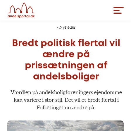
«
Nyheder
Bredt
politisk
flertal
vil
ændre
på
prissætningen
af
andelsboliger
Værdien
på
andelsboligforeningers
ejendomme
kan
variere
i
stor
stil.
Det
vil
et
bredt
flertal
i
Folketinget
nu
ændre
på.