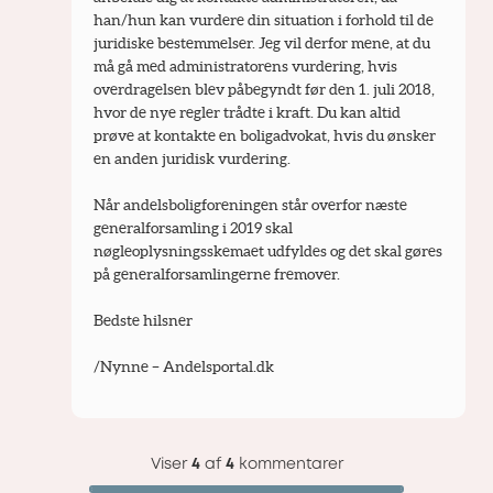
han/hun kan vurdere din situation i forhold til de 
juridiske bestemmelser. Jeg vil derfor mene, at du 
må gå med administratorens vurdering, hvis 
overdragelsen blev påbegyndt før den 1. juli 2018, 
hvor de nye regler trådte i kraft. Du kan altid 
prøve at kontakte en boligadvokat, hvis du ønsker 
en anden juridisk vurdering.
Når andelsboligforeningen står overfor næste 
generalforsamling i 2019 skal 
nøgleoplysningsskemaet udfyldes og det skal gøres 
på generalforsamlingerne fremover.
Bedste hilsner
/Nynne – Andelsportal.dk
Viser
4
af
4
kommentarer