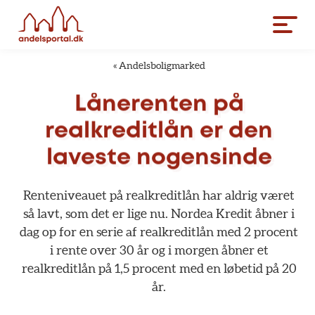
«
Andelsboligmarked
Lånerenten
på
realkreditlån
er
den
laveste
nogensinde
Renteniveauet
på
realkreditlån
har
aldrig
været
så
lavt,
som
det
er
lige
nu.
Nordea
Kredit
åbner
i
dag
op
for
en
serie
af
realkreditlån
med
2
procent
i
rente
over
30
år
og
i
morgen
åbner
et
realkreditlån
på
1,5
procent
med
en
løbetid
på
20
år.