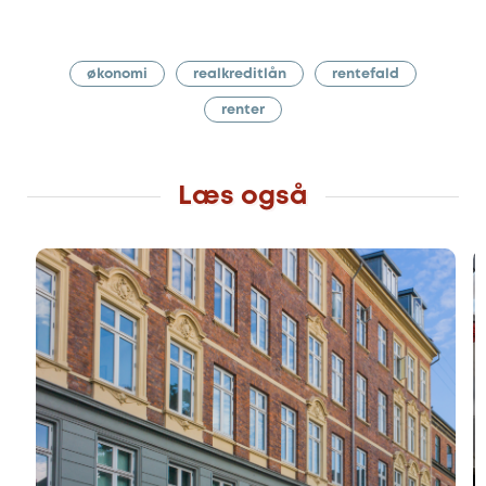
økonomi
realkreditlån
rentefald
renter
Læs også