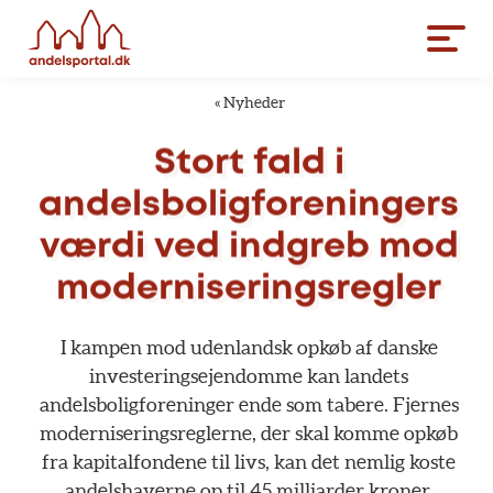
«
Nyheder
Stort
fald
i
andelsboligforeningers
værdi
ved
indgreb
mod
moderniseringsregler
I
kampen
mod
udenlandsk
opkøb
af
danske
investeringsejendomme
kan
landets
andelsboligforeninger
ende
som
tabere.
Fjernes
moderniseringsreglerne,
der
skal
komme
opkøb
fra
kapitalfondene
til
livs,
kan
det
nemlig
koste
andelshaverne
op
til
45
milliarder
kroner,