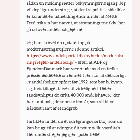
sådan en melding sætter bekymringerne igang. Jeg 
vil dog lige understrege, at der fra politisk side ikke 
er kommet en udmelding endnu, men at Mette 
Frederiksen har nævnt, at stramningerne ikke bør 
gå ud over andelsboligejerne.
Jeg har skrevet en opdatering på 
moderniseringsreglerne i denne artikel: 
https://www.andelsportal.dk/nyheder/modernise
ringsregler-andelsbolig/
 – efter, at ABF og 
EjendomDanmark har været ude med en fælles 
pressemeddelelse om emnet. Her står, at det særligt 
er andelsboliger opført før 1992, som bør bekymre 
sig, hvis tiltaget bliver til virkelighed. Det er 
sandsynligvis de cirka 40.000 andelshavere, der 
har købt bolig de seneste fem år, som vil blive 
hårdest ramt af et indgreb.
I artiklen finder du et udregningsværktøj, som du 
kan bruge til at udregne dit potentielle værditab. 
Her understreger jeg igen ‘potentielle’.