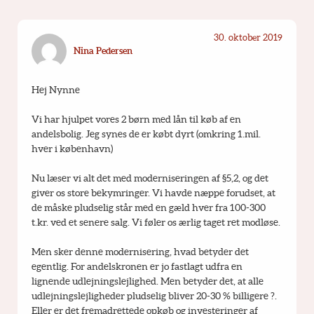
30. oktober 2019
Nina Pedersen
Hej Nynne
Vi har hjulpet vores 2 børn med lån til køb af en 
andelsbolig. Jeg synes de er købt dyrt (omkring 1.mil. 
hver i københavn)
Nu læser vi alt det med moderniseringen af §5,2, og det 
giver os store bekymringer. Vi havde næppe forudset, at 
de måske pludselig står med en gæld hver fra 100-300 
t.kr. ved et senere salg. Vi føler os ærlig taget ret modløse.
Men sker denne modernisering, hvad betyder det 
egentlig. For andelskronen er jo fastlagt udfra en 
lignende udlejningslejlighed. Men betyder det, at alle 
udlejningslejligheder pludselig bliver 20-30 % billigere ?. 
Eller er det fremadrettede opkøb og investeringer af 