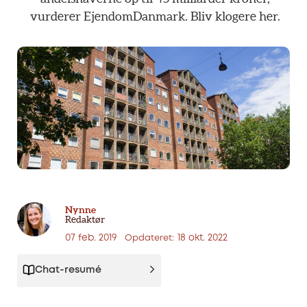
vurderer
EjendomDanmark.
Bliv
klogere
her.
Nynne
Redaktør
07 feb. 2019
18 okt. 2022
Opdateret:
Chat-resumé