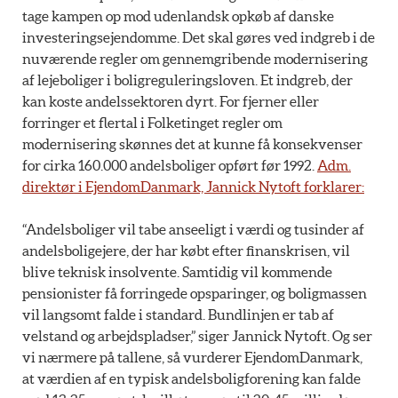
tage kampen op mod udenlandsk opkøb af danske
investeringsejendomme. Det skal gøres ved indgreb i de
nuværende regler om gennemgribende modernisering
af lejeboliger i boligreguleringsloven. Et indgreb, der
kan koste andelssektoren dyrt. For fjerner eller
forringer et flertal i Folketinget regler om
modernisering skønnes det at kunne få konsekvenser
for cirka 160.000 andelsboliger opført før 1992.
Adm.
direktør i EjendomDanmark, Jannick Nytoft forklarer:
“Andelsboliger vil tabe anseeligt i værdi og tusinder af
andelsboligejere, der har købt efter finanskrisen, vil
blive teknisk insolvente. Samtidig vil kommende
pensionister få forringede opsparinger, og boligmassen
vil langsomt falde i standard. Bundlinjen er tab af
velstand og arbejdspladser,” siger Jannick Nytoft. Og ser
vi nærmere på tallene, så vurderer EjendomDanmark,
at værdien af en typisk andelsboligforening kan falde