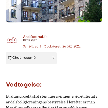
Andelsportal.dk
Redaktør
07 feb. 2013
26 okt. 2022
Opdateret:
Chat-resumé
Vedtagelse:
Et altanprojekt skal stemmes igennem med et flertal i
andelsboligforeningens bestyrelse. Herefter er man
klar til at indhente tilbud og få et overblik over