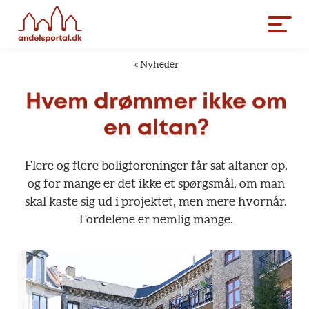
«
Nyheder
Hvem
drømmer
ikke
om
en
altan?
Flere
og
flere
boligforeninger
får
sat
altaner
op,
og
for
mange
er
det
ikke
et
spørgsmål,
om
man
skal
kaste
sig
ud
i
projektet,
men
mere
hvornår.
Fordelene
er
nemlig
mange.