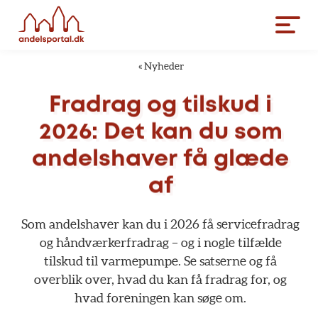
«
Nyheder
Fradrag
og
tilskud
i
2026:
Det
kan
du
som
andelshaver
få
glæde
af
Som
andelshaver
kan
du
i
2026
få
servicefradrag
og
håndværkerfradrag
–
og
i
nogle
tilfælde
tilskud
til
varmepumpe.
Se
satserne
og
få
overblik
over,
hvad
du
kan
få
fradrag
for,
og
hvad
foreningen
kan
søge
om.