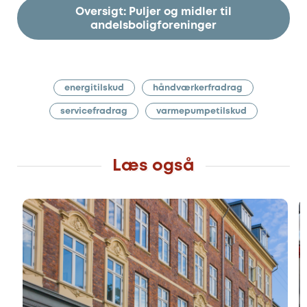
Oversigt: Puljer og midler til
andelsboligforeninger
energitilskud
håndværkerfradrag
servicefradrag
varmepumpetilskud
Læs også