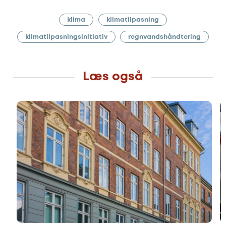
klima
klimatilpasning
klimatilpasningsinitiativ
regnvandshåndtering
Læs også