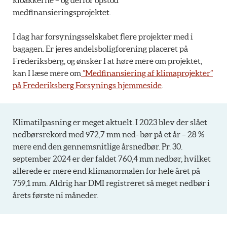
kloakkerne – og derfor opstod
medfinansieringsprojektet.
I dag har forsyningsselskabet flere projekter med i
bagagen. Er jeres andelsboligforening placeret på
Frederiksberg, og ønsker I at høre mere om projektet,
kan I læse mere om
”Medfinansiering af klimaprojekter”
på Frederiksberg Forsynings hjemmeside
.
Klimatilpasning er meget aktuelt. I 2023 blev der slået
nedbørsrekord med 972,7 mm ned- bør på et år – 28 %
mere end den gennemsnitlige årsnedbør. Pr. 30.
september 2024 er der faldet 760,4 mm nedbør, hvilket
allerede er mere end klimanormalen for hele året på
759,1 mm. Aldrig har DMI registreret så meget nedbør i
årets første ni måneder.