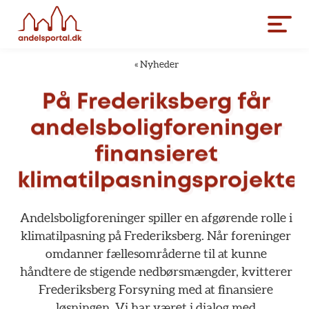
«
Nyheder
På
Frederiksberg
får
andelsboligforeninger
finansieret
klimatilpasningsprojekter
Andelsboligforeninger
spiller
en
afgørende
rolle
i
klimatilpasning
på
Frederiksberg.
Når
foreninger
omdanner
fællesområderne
til
at
kunne
håndtere
de
stigende
nedbørsmængder,
kvitterer
Frederiksberg
Forsyning
med
at
finansiere
løsningen.
Vi
har
været
i
dialog
med