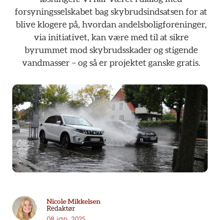
forsyningsselskabet
bag
skybrudsindsatsen
for
at
blive
klogere
på,
hvordan
andelsboligforeninger,
via
initiativet,
kan
være
med
til
at
sikre
byrummet
mod
skybrudsskader
og
stigende
vandmasser
–
og
så
er
projektet
ganske
gratis.
Nicole Mikkelsen
Redaktør
08 jan. 2025