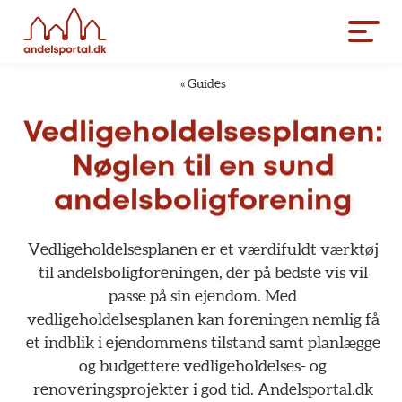
«
Guides
Vedligeholdelsesplanen:
Nøglen
til
en
sund
andelsboligforening
Vedligeholdelsesplanen
er
et
værdifuldt
værktøj
til
andelsboligforeningen,
der
på
bedste
vis
vil
passe
på
sin
ejendom.
Med
vedligeholdelsesplanen
kan
foreningen
nemlig
få
et
indblik
i
ejendommens
tilstand
samt
planlægge
og
budgettere
vedligeholdelses-
og
renoveringsprojekter
i
god
tid.
Andelsportal.dk