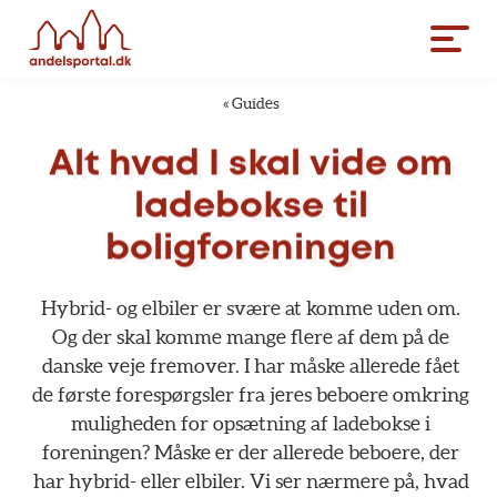
«
Guides
Alt
hvad
I
skal
vide
om
ladebokse
til
boligforeningen
Hybrid-
og
elbiler
er
svære
at
komme
uden
om.
Og
der
skal
komme
mange
flere
af
dem
på
de
danske
veje
fremover.
I
har
måske
allerede
fået
de
første
forespørgsler
fra
jeres
beboere
omkring
muligheden
for
opsætning
af
ladebokse
i
foreningen?
Måske
er
der
allerede
beboere,
der
har
hybrid-
eller
elbiler.
Vi
ser
nærmere
på,
hvad