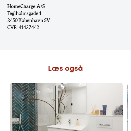
HomeCharge A/S
Teglholmsgade 1
2450 København SV
CVR: 41427442
Læs også