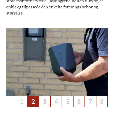
store montørnetværk. Løsningerne, de kan tilbyde, er
enkle og tilpassede den enkelte forenings behov og
størrelse.
1
2
3
4
5
6
7
8