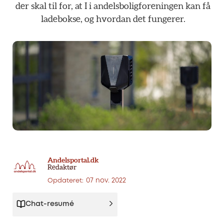
der
skal
til
for,
at
I
i
andelsboligforeningen
kan
få
ladebokse,
og
hvordan
det
fungerer.
Andelsportal.dk
Redaktør
07 nov. 2022
Opdateret:
Chat-resumé