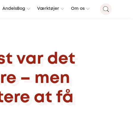
AndelsBog
Værktøjer
Om os
st
var
det
re
–
men
tere
at
få