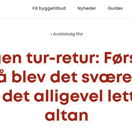
Få byggetilbud
Nyheder
Guides
«
Andelsbolig Nyt
gen
tur-retur:
Før
å
blev
det
svære
det
alligevel
let
altan