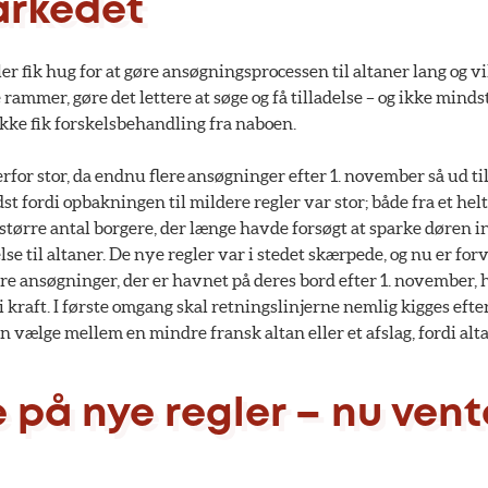
arkedet
er fik hug for at gøre ansøgningsprocessen til altaner lang og vi
rammer, gøre det lettere at søge og få tilladelse – og ikke minds
ikke fik forskelsbehandling fra naboen.
for stor, da endnu flere ansøgninger efter 1. november så ud til 
st fordi opbakningen til mildere regler var stor; både fra et helt
 større antal borgere, der længe havde forsøgt at sparke døren ind
lse til altaner. De nye regler var i stedet skærpede, og nu er for
re ansøgninger, der er havnet på deres bord efter 1. november, 
 i kraft. I første omgang skal retningslinjerne nemlig kigges eft
 vælge mellem en mindre fransk altan eller et afslag, fordi altan
 på nye regler – nu vent