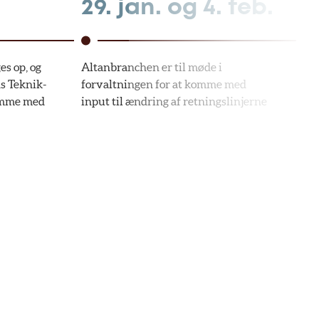
29. jan. og 4. feb.
2
s op, og
Altanbranchen er til møde i
Ud
s Teknik-
forvaltningen for at komme med
for
komme med
input til ændring af retningslinjerne
ret
re
bl