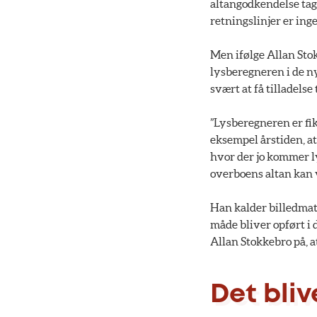
altangodkendelse tage
retningslinjer er ing
Men ifølge Allan Stok
lysberegneren i de ny
svært at få tilladels
”Lysberegneren er fik
eksempel årstiden, at
hvor der jo kommer ly
overboens altan kan v
Han kalder billedmate
måde bliver opført i
Allan Stokkebro på, 
Det bli