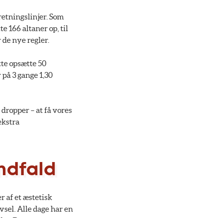
retningslinjer. Som
 166 altaner op, til
r de nye regler.
tte opsætte 50
 på 3 gange 1,30
 dropper – at få vores
ekstra
indfald
 af et æstetisk
vsel. Alle dage har en