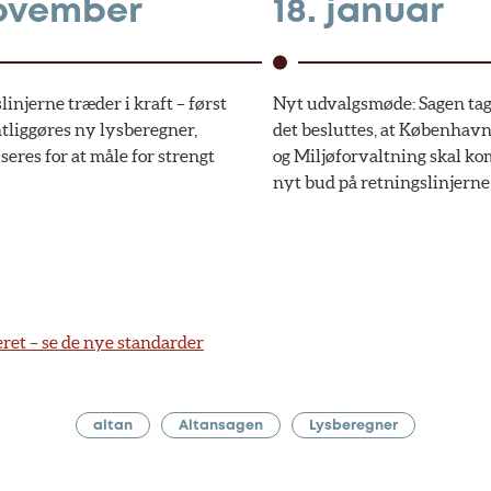
november
18. januar
injerne træder i kraft – først
Nyt udvalgsmøde: Sagen tage
ntliggøres ny lysberegner,
det besluttes, at København
seres for at måle for strengt
og Miljøforvaltning skal 
nyt bud på retningslinjerne
ret – se de nye standarder
altan
Altansagen
Lysberegner