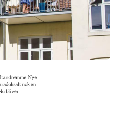
 altandrømme. Nye
paradoksalt nok en
 Nu bliver