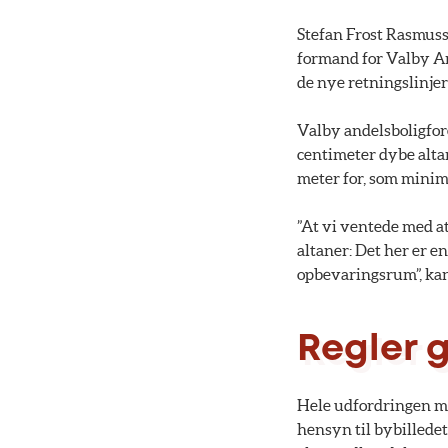
Stefan Frost Rasmusse
formand for Valby And
de nye retningslinjer 
Valby andelsboligfore
centimeter dybe altan
meter for, som minim
”At vi ventede med at 
altaner: Det her er en
opbevaringsrum”, kan 
Regler g
Hele udfordringen me
hensyn til bybilledet