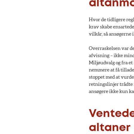
altanm
Hvor de tidligere regl
krav skabe ensartede 
vilkår, så ansøgerne 
Overraskelsen var der
afvisning – ikke mind
Miljøudvalg og fra et
nemmere at få tillade
stoppet med at vurde
retningslinjer trådte
ansøgere ikke kun kan
Ventede
altaner