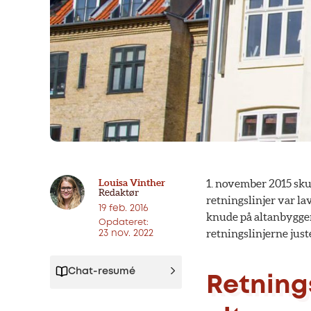
Louisa Vinther
1. november 2015 sk
Redaktør
retningslinjer var la
19 feb. 2016
knude på altanbyggeri
Opdateret:
retningslinjerne just
23 nov. 2022
Chat-resumé
Retnings