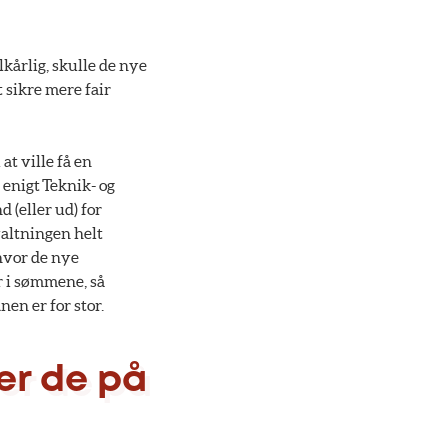
lkårlig, skulle de nye
t sikre mere fair
at ville få en
 enigt Teknik- og
 (eller ud) for
valtningen helt
hvor de nye
er i sømmene, så
en er for stor.
er de på