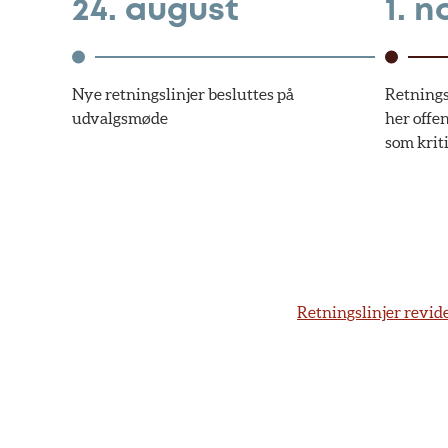
24. august
1. 
Nye retningslinjer besluttes på
Retningsl
udvalgsmøde
her offe
som kriti
Retningslinjer revide