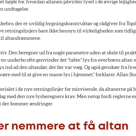
t højde for, hvordan altanen påvirker lyset i de øvrige lejlighe
en undtagelse.
kebro, der er uvildig bygningskonstruktør og rådgiver fra Topd
e retningslinjers bare ikke hensyn til virkeligheden som tidlige
e til altandrømmene:
tiv. Den beregner ud fra nogle parametre uden at skele til prak
 en underbo ofte genvinder det ”tabte” lys fra overboens altan ve
s ind ad den altandør, der før var væg. Og også genskær fra ly
ære med til at give en masse lys i hjemmet,” forklarer Allan St
rialet i de nye retningslinjer for misvisende, da altanerne på 
 dag med den nye lysberegners krav. Men netop fordi reglerne er
at der kommer ændringer.
ver nemmere at få altan