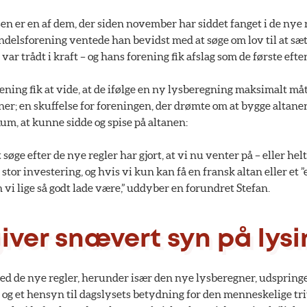
n er en af dem, der siden november har siddet fanget i de nye 
elsforening ventede han bevidst med at søge om lov til at sætte
var trådt i kraft – og hans forening fik afslag som de første efte
ning fik at vide, at de ifølge en ny lysberegning maksimalt må
er; en skuffelse for foreningen, der drømte om at bygge altaner
um, at kunne sidde og spise på altanen:
søge efter de nye regler har gjort, at vi nu venter på – eller helt
 stor investering, og hvis vi kun kan få en fransk altan eller et ”
vi lige så godt lade være,” uddyber en forundret Stefan.
iver snævert syn på lys
d de nye regler, herunder især den nye lysberegner, udspringer
 og et hensyn til dagslysets betydning for den menneskelige tri