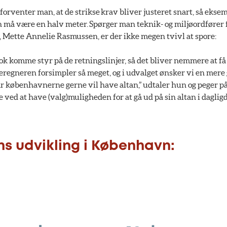
e forventer man, at de strikse krav bliver justeret snart, så eks
 må være en halv meter. Spørger man teknik- og miljøordfører f
ette Annelie Rasmussen, er der ikke megen tvivl at spore:
 nok komme styr på de retningslinjer, så det bliver nemmere at få 
beregneren forsimpler så meget, og i udvalget ønsker vi en mer
r københavnerne gerne vil have altan,” udtaler hun og peger på
 ved at have (valg)muligheden for at gå ud på sin altan i daglig
s udvikling i København: