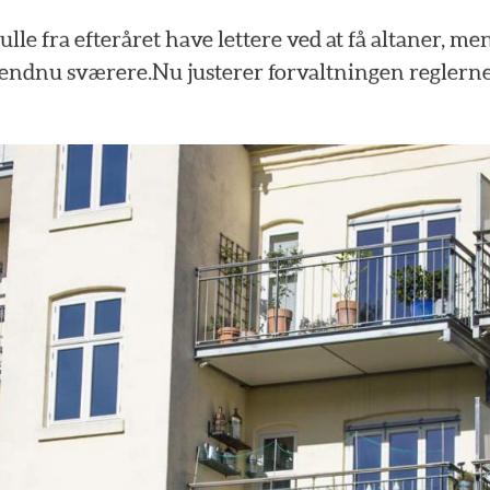
ulle
fra
efteråret
have
lettere
ved
at
få
altaner,
me
endnu
sværere.Nu
justerer
forvaltningen
reglerne