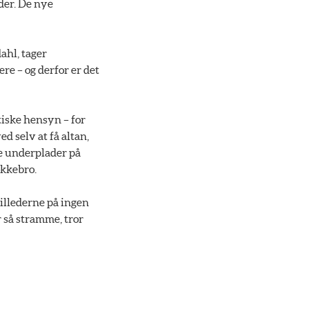
der. De nye
ahl, tager
re – og derfor er det
tiske hensyn – for
d selv at få altan,
se underplader på
okkebro.
billederne på ingen
 så stramme, tror