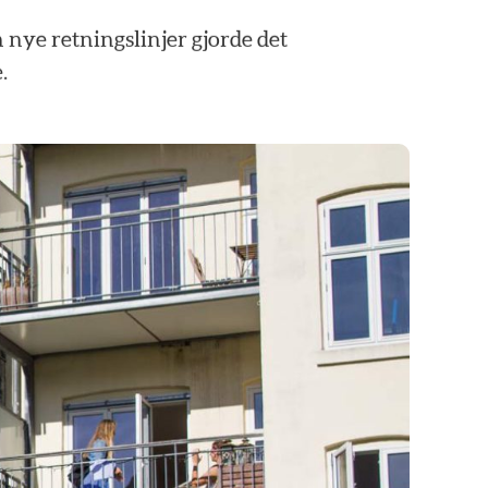
n
nye
retningslinjer
gjorde
det
.