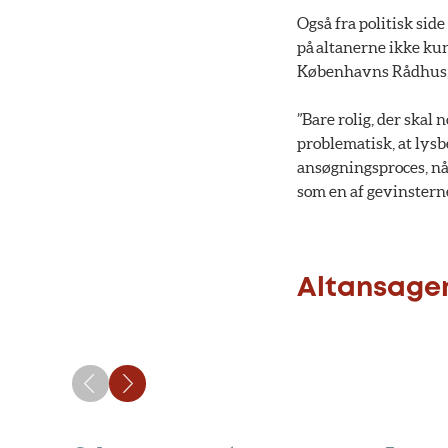
Også fra politisk sid
på altanerne ikke kun
Københavns Rådhus, M
”Bare rolig, der skal
problematisk, at lys
ansøgningsproces, nå
som en af gevinsterne
Altansagen