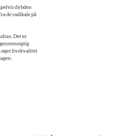
empelvis dybden
ra de radikale på
altan. Det er
e gennemsigtig
 øget livskvalitet
dagen.