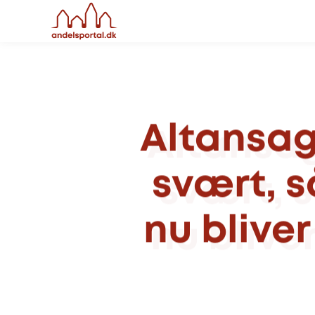
Altansa
svært,
s
nu
bliver