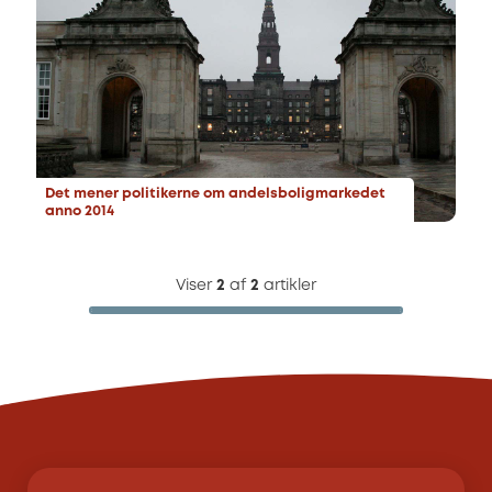
Det mener politikerne om andelsboligmarkedet
anno 2014
Viser
2
af
2
artikler