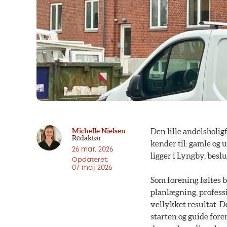
Michelle Nielsen
Den lille andelsboli
Redaktør
kender til: gamle og 
26 mar. 2026
ligger i Lyngby, beslu
Opdateret:
07 maj 2026
Som forening føltes 
planlægning, profess
vellykket resultat. D
starten og guide for