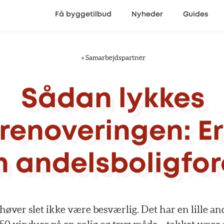
Få byggetilbud
Nyheder
Guides
«
Samarbejdspartner
Sådan
lykkes
renoveringen:
E
n
andelsboligfo
høver
slet
ikke
være
besværlig.
Det
har
en
lille
and