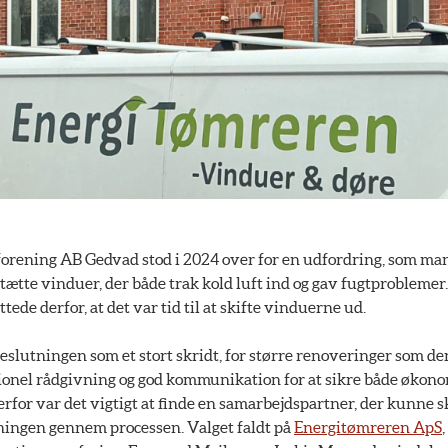
gforening AB Gedvad stod i 2024 over for en udfordring, som m
utætte vinduer, der både trak kold luft ind og gav fugtproblemer
ttede derfor, at det var tid til at skifte vinduerne ud.
beslutningen som et stort skridt, for større renoveringer som 
ionel rådgivning og god kommunikation for at sikre både økono
erfor var det vigtigt at finde en samarbejdspartner, der kunne 
eningen gennem processen. Valget faldt på
Energitømreren ApS