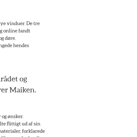
nye vinduer. De tre
g online fandt
og døre.
angede hendes
mrådet og
arer Maiken.
 og ønsker.
 flittigt ud af sin
aterialer, forklarede