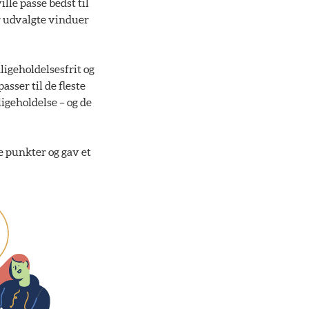
lle passe bedst til
ar udvalgte vinduer
ligeholdelsesfrit og
asser til de fleste
igeholdelse – og de
e punkter og gav et