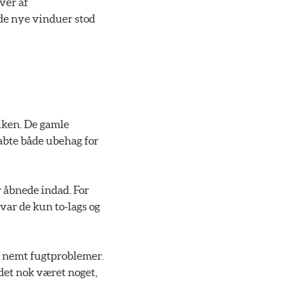
ver af
 de nye vinduer stod
iken. De gamle
abte både ubehag for
er åbnede indad. For
 var de kun to-lags og
re nemt fugtproblemer.
 det nok været noget,