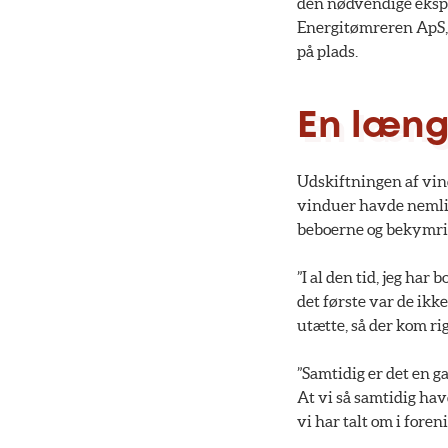
den nødvendige ekspe
Energitømreren ApS, f
på plads.
En læng
Udskiftningen af vin
vinduer havde nemlig
beboerne og bekymri
”I al den tid, jeg har
det første var de ikke
utætte, så der kom rig
”Samtidig er det en g
At vi så samtidig hav
vi har talt om i foren