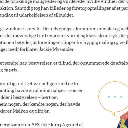
d de forskellige muligheder og vurderede, hvilke vinduer der vi
nktion. Samtidig tog han billeder og foretog opmålinger af et p
rundlag til udarbejdelsen af tilbuddet.
ags vinduer i træ/alu. Det udvendige aluminium er malet og ved
ens det indvendige træ bevarer et varmt og klassisk udtryk, der p
onen betyder, at foreningen slipper for hyppig maling og vedl
følger med,” forklarer Jackie Mysander.
et sendte han bestyrelsen et tilbud, der opsummerede de aftalt
g og pris.
ornuftigt ud. Det var billigere end de to
 Samtidig havde en af mine naboer – som er
idder i bestyrelsen – hørt om
em nogen, der kendte nogen, der havde
klarer Maiken og tilføjer:
Energitømreren APS, ikke kun på grund af