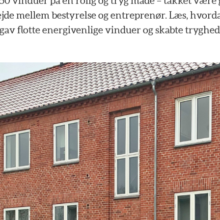
50
vinduer
på
en
rolig
og
tryg
måde
–
takket
være
jde
mellem
bestyrelse
og
entreprenør.
Læs,
hvord
gav
flotte
energivenlige
vinduer
og
skabte
tryghed