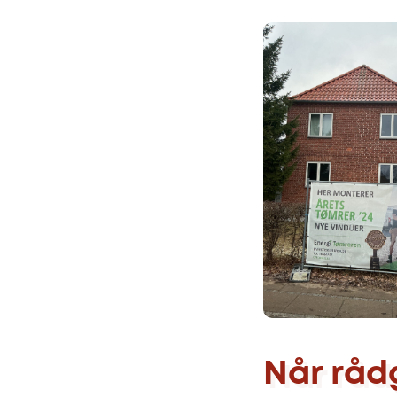
Når råd