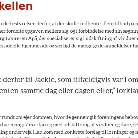
kellen
tede bestyrelsen derfor, at der skulle indhentes flere tilbud på 
 fordelte opgaven mellem sig, og i forbindelse med sin søgnin
itømreren ApS, der specialiserer sig i udskiftning af vinduer 
ssionelle hjemmeside og særligt de mange gode anmeldelser f
 derfor til Jackie, som tilfældigvis var i o
enten samme dag eller dagen efter,” forkl
r rundt om ejendommen, hvor de gennemgik foreningens behov
har mange års erfaring med udskiftning af vinduer og døre, delte
ing undervejs. Han kom med konkrete forslag til løsninger og m