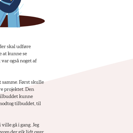
 der skal udføre
e at kunne se
 var også noget af
t samme. Først skulle
re projektet. Den
 tilbuddet kunne
modtog tilbuddet, til
ville gå i gang. Jeg
lvom der gik lidt over