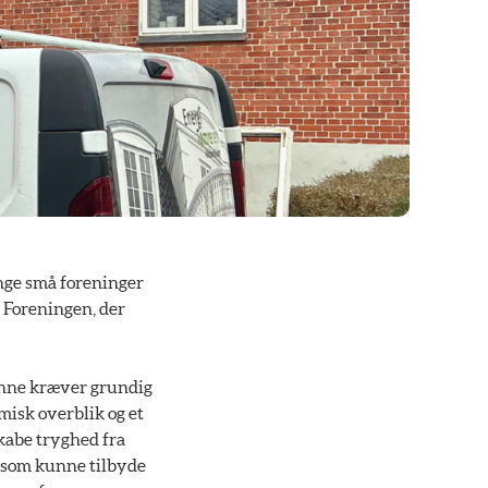
ange små foreninger
. Foreningen, der
denne kræver grundig
misk overblik og et
skabe tryghed fra
, som kunne tilbyde