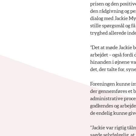
prisen og den positive
den rådgivning og per
dialog med Jackie Mys
stille spørgsmål og f
tryghed allerede inde
”Det at møde Jackie be
arbejdet – også fordi
hinanden i øjnene var
det, der talte for, s
Foreningen kunne imid
der gennemføres et ba
administrative proces
godkendes og arbejdet 
de endelig kunne give
”Jackie var rigtig tål
sagde selvfølgelig, a