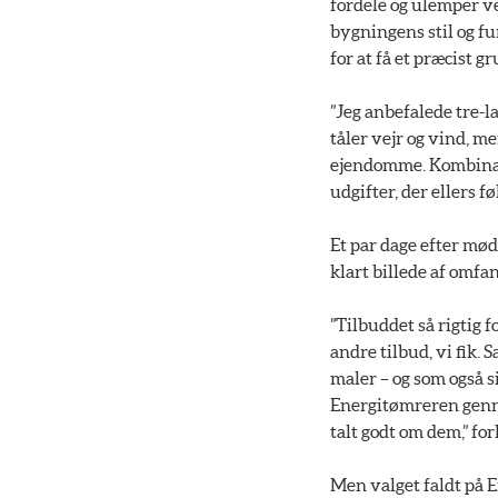
fordele og ulemper ve
bygningens stil og fu
for at få et præcist g
”Jeg anbefalede tre-l
tåler vejr og vind, m
ejendomme. Kombinati
udgifter, der ellers 
Et par dage efter mød
klart billede af omfan
”Tilbuddet så rigtig f
andre tilbud, vi fik.
maler – og som også s
Energitømreren genn
talt godt om dem,” for
Men valget faldt på 