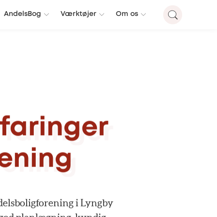
AndelsBog
Værktøjer
Om os
rfaringer
rening
elsboligforening
i
Lyngby