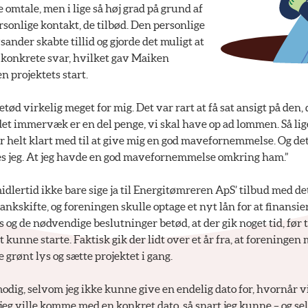
 omtale, men i lige så høj grad på grund af
sonlige kontakt, de tilbød. Den personlige
ander skabte tillid og gjorde det muligt at
å konkrete svar, hvilket gav Maiken
n projektets start.
tød virkelig meget for mig. Det var rart at få sat ansigt på den,
 det immervæk er en del penge, vi skal have op ad lommen. Så lig
 helt klart med til at give mig en god mavefornemmelse. Og det
ynes jeg. At jeg havde en god mavefornemmelse omkring ham.”
lertid ikke bare sige ja til Energitømreren ApS’ tilbud med de
nkskifte, og foreningen skulle optage et nyt lån for at finansie
 og de nødvendige beslutninger betød, at der gik noget tid, før
kunne starte. Faktisk gik der lidt over et år fra, at foreningen 
 grønt lys og sætte projektet i gang.
modig, selvom jeg ikke kunne give en endelig dato for, hvornår vi 
t jeg ville komme med en konkret dato, så snart jeg kunne – og se