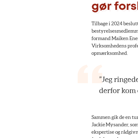
gør fors
Tilbage i 2024 beslut
bestyrelsesmedlemmer
formand Maiken Energ
Virksomhedens profe
opmærksomhed.
”Jeg ringede
derfor kom 
Sammen gik de en tu
Jackie Mysander, som 
ekspertise og rådgivn