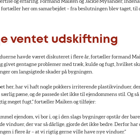
rtise og erfaring. Formand Maiken og Jackie Mysander, indeha
ortæller her om samarbejdet – fra beslutningen blev taget, til
e ventet udskiftning
duerne havde været diskuteret i flere år, fortæller formand Ma
 givet gentagne problemer med træk, kulde og fugt, hvilket sk
nger om langsigtede skader på bygningen.
 boet her, har vi haft nogle pokkers irriterende plastikvinduer, d
 særlig pæne, og de passede slet ikke til ejendommens stil. Og så
tig meget fugt,” fortæller Maiken og tilføjer:
ammel ejendom, vi bor i, og i den slags bygninger opstår der ba
de vinduer, der var så dårlige, gjorde det ikke bedre. Derfor har
ingen i flere år – at vi rigtig gerne ville have nye vinduer.”