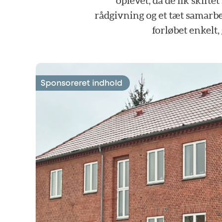
oplevet,
da
de
fik
skiftet
rådgivning
og
et
tæt
samarbe
forløbet
enkelt,