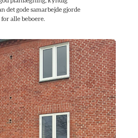
god
planlægning,
kyndig
an
det
gode
samarbejde
gjorde
for
alle
beboere.