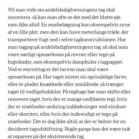
Vil man vide om andelsboligforeningens tag skal
renoveres, så kan man ofte se det med det blotte øje,
men ikke altid. En mosbelægning kan eksempelvis syne
af en lille plet, men den kan have meterlange tråde, der
transporterer fugt ned i selve tagkonstruktionen. Har
man tagpap på andelsboligforeningens tag, så skal man
være særligt opmærksom på revner eller tegn på
fugtskader, som eksempelvis dampbuler i tagpappet.
Ved et eternittag er det farven man skal være
opmærksom på. Har taget mistet sin oprindelige farve,
eller er plader knækkede eller smuldrede, så trænger
taget til vedligeholdelse. På tegltage bør man skifte eller
renovere taget, hvis der er mange nedblæste tegl, hvis
der er utætheder omkring inddækninger ved vinduer
eller skorsten, eller hvis der indvendigt er tegn på
utætheder. Det er dog ikke altid, at der er behov for en
decideret tagudskiftning. Nogle gange kan det være nok
at reparere på det eksisterende tag.