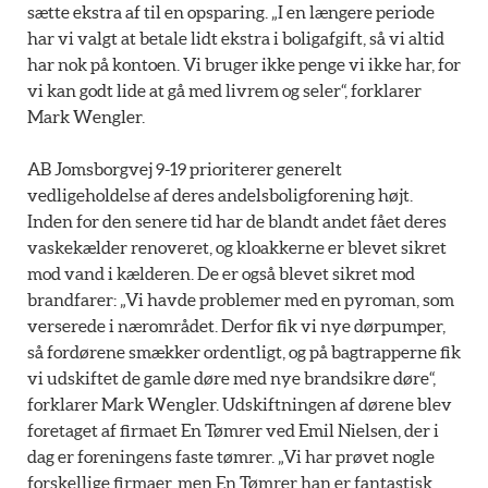
sætte ekstra af til en opsparing. „I en længere periode
har vi valgt at betale lidt ekstra i boligafgift, så vi altid
har nok på kontoen. Vi bruger ikke penge vi ikke har, for
vi kan godt lide at gå med livrem og seler“, forklarer
Mark Wengler.
AB Jomsborgvej 9-19 prioriterer generelt
vedligeholdelse af deres andelsboligforening højt.
Inden for den senere tid har de blandt andet fået deres
vaskekælder renoveret, og kloakkerne er blevet sikret
mod vand i kælderen. De er også blevet sikret mod
brandfarer: „Vi havde problemer med en pyroman, som
verserede i nærområdet. Derfor fik vi nye dørpumper,
så fordørene smækker ordentligt, og på bagtrapperne fik
vi udskiftet de gamle døre med nye brandsikre døre“,
forklarer Mark Wengler. Udskiftningen af dørene blev
foretaget af firmaet En Tømrer ved Emil Nielsen, der i
dag er foreningens faste tømrer. „Vi har prøvet nogle
forskellige firmaer, men En Tømrer han er fantastisk