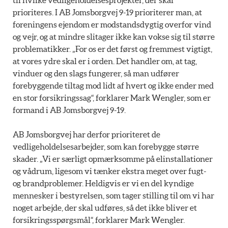
til hvilke vedligeholdelsesprojekter, der skal
prioriteres. I AB Jomsborgvej 9-19 prioriterer man, at
foreningens ejendom er modstandsdygtig overfor vind
og vejr, og at mindre slitager ikke kan vokse sig til større
problematikker. „For os er det først og fremmest vigtigt,
at vores ydre skal er i orden. Det handler om, at tag,
vinduer og den slags fungerer, så man udfører
forebyggende tiltag mod lidt af hvert og ikke ender med
en stor forsikringssag“, forklarer Mark Wengler, som er
formand i AB Jomsborgvej 9-19.
AB Jomsborgvej har derfor prioriteret de
vedligeholdelsesarbejder, som kan forebygge større
skader. „Vi er særligt opmærksomme på elinstallationer
og vådrum, ligesom vi tænker ekstra meget over fugt-
og brandproblemer. Heldigvis er vi en del kyndige
mennesker i bestyrelsen, som tager stilling til om vi har
noget arbejde, der skal udføres, så det ikke bliver et
forsikringsspørgsmål“, forklarer Mark Wengler.