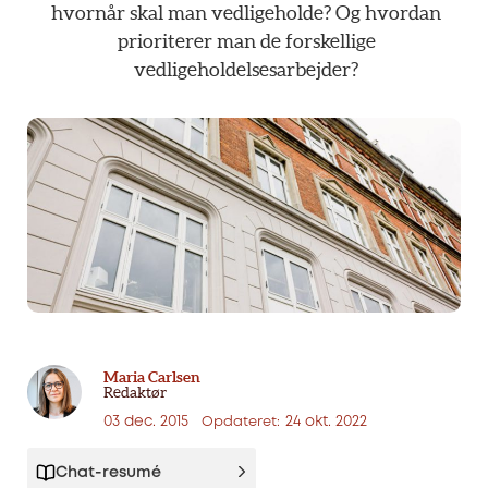
hvornår
skal
man
vedligeholde?
Og
hvordan
prioriterer
man
de
forskellige
vedligeholdelsesarbejder?
Maria Carlsen
Redaktør
03 dec. 2015
24 okt. 2022
Opdateret:
Chat-resumé