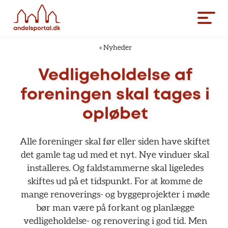
«
Nyheder
Vedligeholdelse
af
foreningen
skal
tages
i
opløbet
Alle
foreninger
skal
før
eller
siden
have
skiftet
det
gamle
tag
ud
med
et
nyt.
Nye
vinduer
skal
installeres.
Og
faldstammerne
skal
ligeledes
skiftes
ud
på
et
tidspunkt.
For
at
komme
de
mange
renoverings-
og
byggeprojekter
i
møde
bør
man
være
på
forkant
og
planlægge
vedligeholdelse-
og
renovering
i
god
tid.
Men