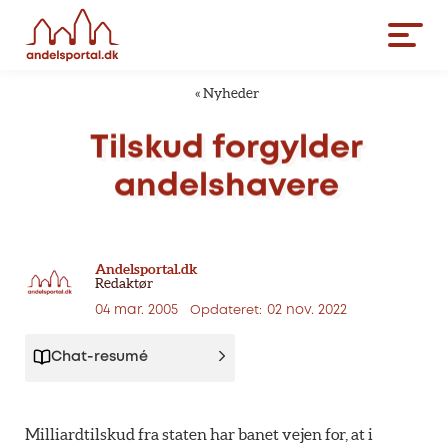
«
Nyheder
Tilskud
forgylder
andelshavere
Andelsportal.dk
Redaktør
04 mar. 2005
02 nov. 2022
Opdateret:
Chat-resumé
Milliardtilskud fra staten har banet vejen for, at i