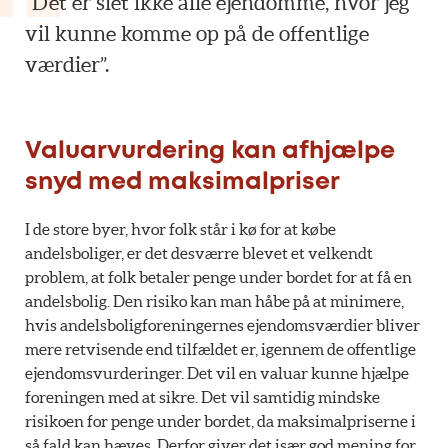
“Det er slet ikke alle ejendomme, hvor jeg
vil kunne komme op på de offentlige
værdier”.
Valuarvurdering kan afhjælpe
snyd med maksimalpriser
I de store byer, hvor folk står i kø for at købe
andelsboliger, er det desværre blevet et velkendt
problem, at folk betaler penge under bordet for at få en
andelsbolig. Den risiko kan man håbe på at minimere,
hvis andelsboligforeningernes ejendomsværdier bliver
mere retvisende end tilfældet er, igennem de offentlige
ejendomsvurderinger. Det vil en valuar kunne hjælpe
foreningen med at sikre. Det vil samtidig mindske
risikoen for penge under bordet, da maksimalpriserne i
så fald kan hæves. Derfor giver det især god mening for