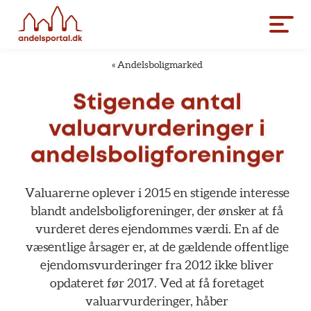
«
Andelsboligmarked
Stigende
antal
valuarvurderinger
i
andelsboligforeninger
Valuarerne
oplever
i
2015
en
stigende
interesse
blandt
andelsboligforeninger,
der
ønsker
at
få
vurderet
deres
ejendommes
værdi.
En
af
de
væsentlige
årsager
er,
at
de
gældende
offentlige
ejendomsvurderinger
fra
2012
ikke
bliver
opdateret
før
2017.
Ved
at
få
foretaget
valuarvurderinger,
håber