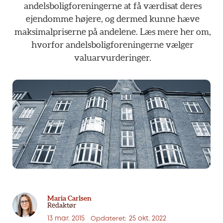
andelsboligforeningerne
at
få
værdisat
deres
ejendomme
højere,
og
dermed
kunne
hæve
maksimalpriserne
på
andelene.
Læs
mere
her
om,
hvorfor
andelsboligforeningerne
vælger
valuarvurderinger.
Maria Carlsen
Redaktør
13 mar. 2015
25 okt. 2022
Opdateret: