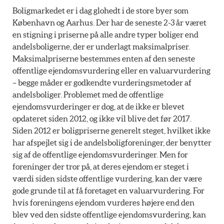
Boligmarkedet er i dag glohedt i de store byer som
København og Aarhus. Der har de seneste 2-3 år været
en stigning i priserne på alle andre typer boliger end
andelsboligerne, der er underlagt maksimalpriser.
Maksimalpriserne bestemmes enten af den seneste
offentlige ejendomsvurdering eller en valuarvurdering
– begge måder er godkendte vurderingsmetoder af
andelsboliger. Problemet med de offentlige
ejendomsvurderinger er dog, at de ikke er blevet
opdateret siden 2012, og ikke vil blive det før 2017.
Siden 2012 er boligpriserne generelt steget, hvilket ikke
har afspejlet sig i de andelsboligforeninger, der benytter
sig af de offentlige ejendomsvurderinger. Men for
foreninger der tror på, at deres ejendom er steget i
værdi siden sidste offentlige vurdering, kan der være
gode grunde til at få foretaget en valuarvurdering. For
hvis foreningens ejendom vurderes højere end den
blev ved den sidste offentlige ejendomsvurdering, kan