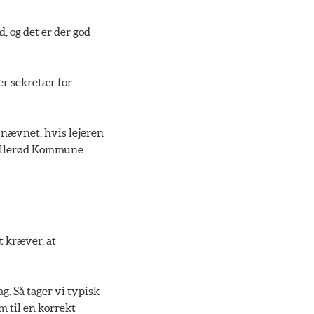
, og det er der god
 er sekretær for
r nævnet, hvis lejeren
Hillerød Kommune.
t kræver, at
ag. Så tager vi typisk
m til en korrekt