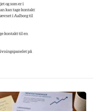
jet og som er i
man kan tage kontakt
ævnet i Aalborg til
ge kontakt til en
dgivningspanelet på