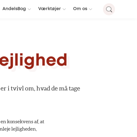
AndelsBog
Værktøjer
Om os
lejlighed
er
i
tvivl
om,
hvad
de
må
tage
t en konsekvens af, at
mleje lejligheden,