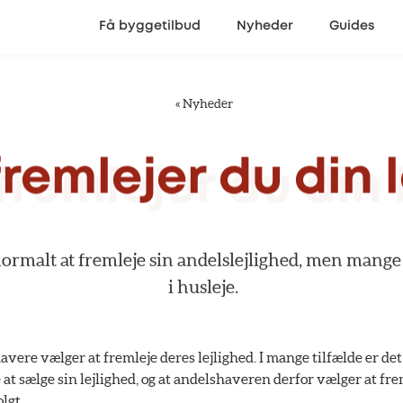
Få byggetilbud
Nyheder
Guides
«
Nyheder
fremlejer
du
din
ormalt
at
fremleje
sin
andelslejlighed,
men
mange
i
husleje.
havere vælger at fremleje deres lejlighed. I mange tilfælde er de
 at sælge sin lejlighed, og at andelshaveren derfor vælger at fre
lgt.