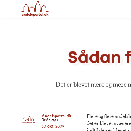
Sådan
Det
er
blevet
mere
og
mere
n
Andelsportal.dk
Flere og flere andels
Redaktør
det er blevet sværere
30 okt. 2009
indtil den er blevet so