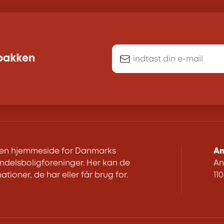
dbakken
r en hjemmeside for Danmarks
An
delsboligforeninger. Her kan de
An
ationer, de har eller får brug for.
11