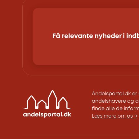
Få relevante nyheder i in
Andelsportal.dk e
andelshavere og an
finde alle de inform
Læs mere om os →