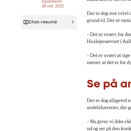
Opdateret:
28 okt. 2022
Der er dog stor tvivl
grund til. Der er neml
Chat-resumé
– Det er svært, for de
Huslejenævnet i Aalb
– Det er svært at sige
mener, at det er for
Se på a
Der er dog alligevel e
andelshaveren, der ger
– Nu giver vi ikke råd
ud og ser på den konk