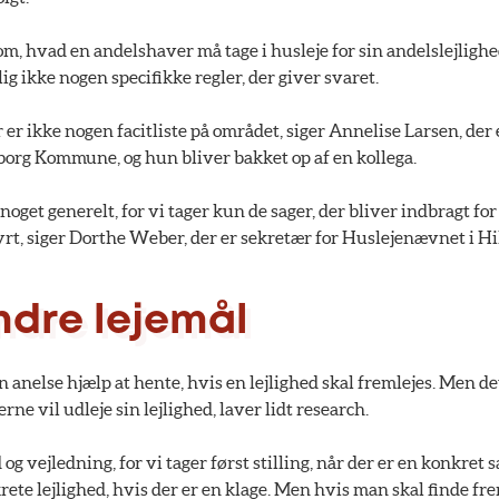
 om, hvad en andelshaver må tage i husleje for sin andelslejlighed
ig ikke nogen specifikke regler, der giver svaret.
r er ikke nogen facitliste på området, siger Annelise Larsen, der
org Kommune, og hun bliver bakket op af en kollega.
 noget generelt, for vi tager kun de sager, der bliver indbragt fo
 dyrt, siger Dorthe Weber, der er sekretær for Huslejenævnet i 
ndre lejemål
n anelse hjælp at hente, hvis en lejlighed skal fremlejes. Men de
ne vil udleje sin lejlighed, laver lidt research.
 og vejledning, for vi tager først stilling, når der er en konkret s
rete lejlighed, hvis der er en klage. Men hvis man skal finde fre