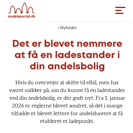
«
Nyheder
Det
er
blevet
nemmere
at
få
en
ladestander
i
din
andelsbolig
Hvis
du
overvejer
at
skifte
til
elbil,
men
har
været
usikker
på,
om
du
kunne
få
en
ladestander
ved
din
andelsbolig,
er
der
godt
nyt.
Fra
1.
januar
2026
er
reglerne
blevet
ændret,
så
det
i
mange
tilfælde
er
blevet
lettere
for
andelshavere
at
få
etableret
et
ladepunkt.