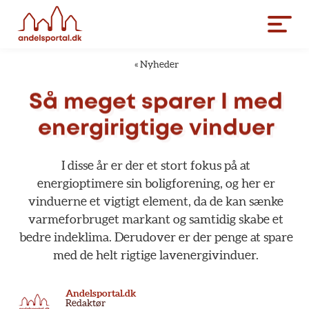
«
Nyheder
Så
meget
sparer
I
med
energirigtige
vinduer
I
disse
år
er
der
et
stort
fokus
på
at
energioptimere
sin
boligforening,
og
her
er
vinduerne
et
vigtigt
element,
da
de
kan
sænke
varmeforbruget
markant
og
samtidig
skabe
et
bedre
indeklima.
Derudover
er
der
penge
at
spare
med
de
helt
rigtige
lavenergivinduer.
Andelsportal.dk
Redaktør