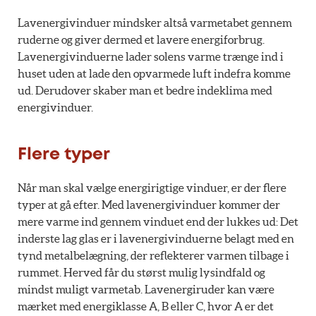
Lavenergivinduer mindsker altså varmetabet gennem
ruderne og giver dermed et lavere energiforbrug.
Lavenergivinduerne lader solens varme trænge ind i
huset uden at lade den opvarmede luft indefra komme
ud. Derudover skaber man et bedre indeklima med
energivinduer.
Flere typer
Når man skal vælge energirigtige vinduer, er der flere
typer at gå efter. Med lavenergivinduer kommer der
mere varme ind gennem vinduet end der lukkes ud: Det
inderste lag glas er i lavenergivinduerne belagt med en
tynd metalbelægning, der reflekterer varmen tilbage i
rummet. Herved får du størst mulig lysindfald og
mindst muligt varmetab. Lavenergiruder kan være
mærket med energiklasse A, B eller C, hvor A er det