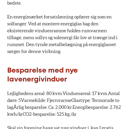
bedste.
En energimærket forsatsløsning opfører sig som en
solfanger. Ved at montere energiglas bag den
eksisterende vinduesramme holdes rumvarmen
tilbage, mens sollys og solenergi får lov at trænge ind i
rummet. Den tynde metalbelægning på energiglasset
sørger for denne virkning.
Besparelse med nye
lavenergivinduer
Lejlighedens areal: 80 kvm.Vinduesareal: 17 kvm.Antal
døre: 5Varmekilde: FjernvarmeGlastype: Termorude to
lagÅrlig besparelse: Ca. 2.000 kr.Energibesparelse: 2.762
kwh/årCO2-besparelse: 525 kg./år
Skal sin forening have sat nye vinduer i, kan I gratis