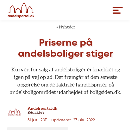
«
Nyheder
Priserne
på
andelsboliger
stiger
Kurven
for
salg
af
andelsboliger
er
knækket
og
igen
på
vej
op
ad.
Det
fremgår
af
den
seneste
opgørelse
om
de
faktiske
handelspriser
på
andelsboligområdet
udarbejdet
af
boligsiden.dk.
Andelsportal.dk
Redaktør
31 jan. 2011
27 okt. 2022
Opdateret: