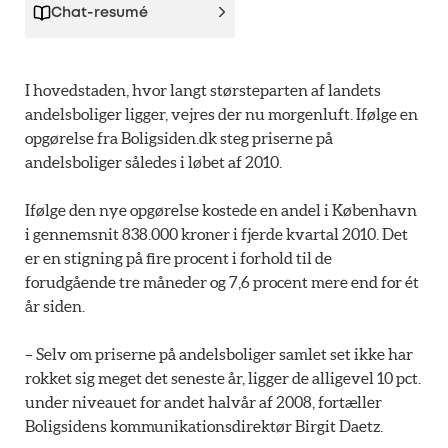
Chat-resumé
I hovedstaden, hvor langt størsteparten af landets
andelsboliger ligger, vejres der nu morgenluft. Ifølge en
opgørelse fra Boligsiden.dk steg priserne på
andelsboliger således i løbet af 2010.
Ifølge den nye opgørelse kostede en andel i København
i gennemsnit 838.000 kroner i fjerde kvartal 2010. Det
er en stigning på fire procent i forhold til de
forudgående tre måneder og 7,6 procent mere end for ét
år siden.
– Selv om priserne på andelsboliger samlet set ikke har
rokket sig meget det seneste år, ligger de alligevel 10 pct.
under niveauet for andet halvår af 2008, fortæller
Boligsidens kommunikationsdirektør Birgit Daetz.