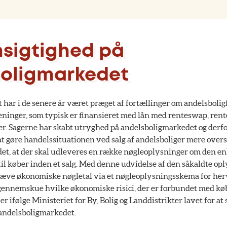
sigtighed på
oligmarkedet
har i de senere år været præget af fortællinger om andelsboligf
ninger, som typisk er finansieret med lån med renteswap, rentet
er. Sagerne har skabt utryghed på andelsboligmarkedet og derf
 at gøre handelssituationen ved salg af andelsboliger mere over
et, at der skal udleveres en række nøgleoplysninger om den en
il køber inden et salg. Med denne udvidelse af den såkaldte opl
æve økonomiske nøgletal via et nøgleoplysningsskema for herv
t gennemskue hvilke økonomiske risici, der er forbundet med k
r ifølge Ministeriet for By, Bolig og Landdistrikter lavet for at
andelsboligmarkedet.