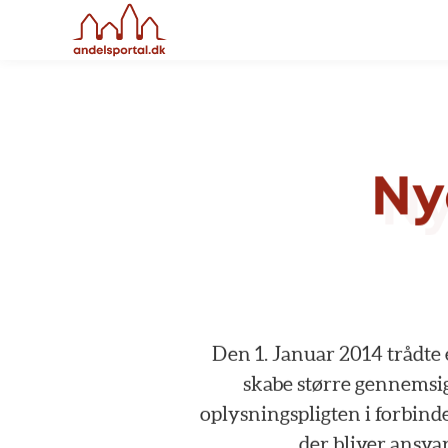
Ny
Den
1.
Januar
2014
trådte
skabe
større
gennemsig
oplysningspligten
i
forbinde
der
bliver
ansvar