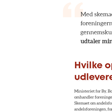
Med skemaet
foreningern
gennemskue 
udtaler min
Hvilke 
udlever
Ministeriet for By, B
omhandler foreningen
Skemaet om andelsfo
andelsforeningen, fo