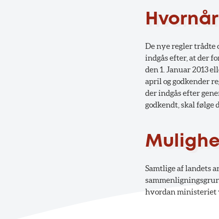
Hvornår
De nye regler trådte o
indgås efter, at der 
den 1. Januar 2013 e
april og godkender re
der indgås efter gene
godkendt, skal følge 
Mulighe
Samtlige af landets a
sammenligningsgrundl
hvordan ministeriet 