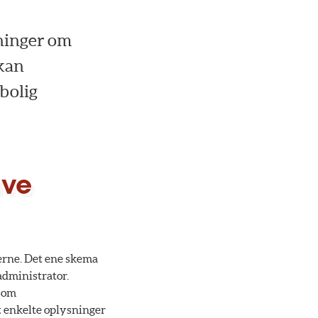
sninger om
 kan
bolig
ave
gerne. Det ene skema
administrator.
 om
t enkelte oplysninger