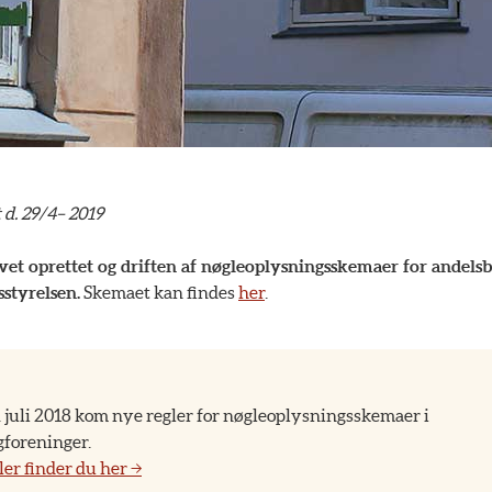
 d. 29/4– 2019
et oprettet og driften af nøgleoplysningsskemaer for andelsb
sstyrelsen.
Skemaet kan findes
her
.
 juli 2018 kom nye regler for nøgleoplysningsskemaer i
gforeninger.
ler finder du her →