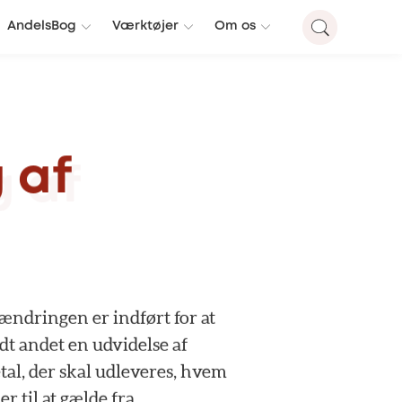
AndelsBog
Værktøjer
Om os
g
af
ændringen
er
indført
for
at
dt
andet
en
udvidelse
af
tal,
der
skal
udleveres,
hvem
er
til
at
gælde
fra.