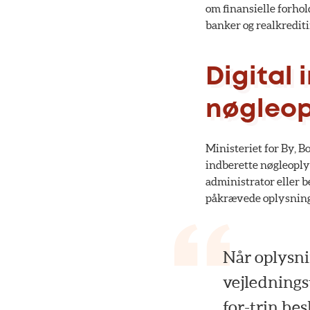
om finansielle forhol
banker og realkrediti
Digital 
nøgleop
Ministeriet for By, B
indberette nøgleoply
administrator eller 
påkrævede oplysninge
Når oplysni
vejlednings
for-trin be