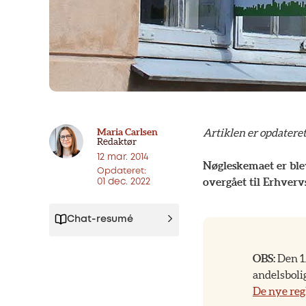
Maria Carlsen
Artiklen er opdateret
Redaktør
12 mar. 2014
Nøgleskemaet er blev
Opdateret:
overgået til Erhverv
01 dec. 2022
Chat-resumé
OBS:
Den 1.
andelsboli
De nye reg