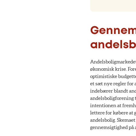
Gennem
andelsb
Andelsboligmarkedet 
økonomisk krise. Fore
optimistiske budgett
et sæt nye regler for
indebærer blandt and
andelsboligforening t
intentionen at fremh
lettere for købere a
andelsbolig. Skemaet e
gennemsigtighed på 