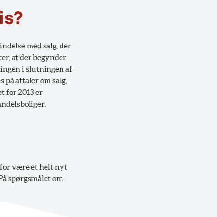
is?
bindelse med salg, der
ter, at der begynder
ingen i slutningen af
 på aftaler om salg,
t for 2013 er
andelsboliger.
for være et helt nyt
 På spørgsmålet om