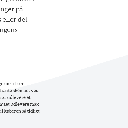
inger på
eller det
ingens
gerne til den
dhente skemaet ved
r at udlevere et
skemaet udlevere max
l køberen så tidligt