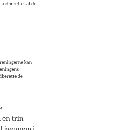
 indberettes af de
oreningerne kan
reningens
dberette de
e
 en trin-
al igennem i