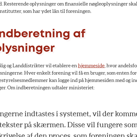
d. Resterende oplysninger om finansielle nøgleoplysninger skal
nstitutter, som har ydet lån til foreningen.
indberetning af
lysninger
olig og Landdistrikter vil etablere en
hjemmeside
, hvor andelsf
sningerne. Hver enkelt forening vil få en bruger, som enten fo
bestyrelsesmedlemmer kan logge ind på hjemmesiden med og in
r. Om indberetningen udtaler ministeriet: 
ngerne indtastes i systemet, vil der komm
tekster på skærmen. Disse vil fungere som
skrivelse af den proces, som foreningen sk