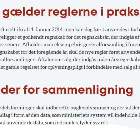
 gælder reglerne i praks
fficielt i kraft 1. Januar 2014, men kan dog først anvendes i for
foreligger et godkendt regnskab for det regnskabsår, der indgås ef
ller senere. Afholder man eksempelvis generalforsamling i foren
gnskabet for det foregående år, skal de nye regler først anvendes
ralforsamlingen. Aftaler om salg, der indgås inden årsregnskabe
det gamle regelsæt for oplysningspligt i forbindelse med salg af 
der for sammenligning
ndelsforeninger skal indberette nøgleoplysninger og der vil der
ag i form af den data, som ministeriets system vil indeholde.
vil anvende de data, som indsamles, lyder svaret: