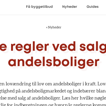
Få byggetilbud
Nyheder
Guides
«
Nyheder
e
regler
ved
sal
andelsboliger
en
lovændring
til
lov
om
andelsboliger
i
kraft.
Lov
tighed
på
andelsboligmarkedet
og
indebærer
blan
lse
med
salg
af
andelsboliger.
Læs
her
hvilke
nøgle
lig
for
indberetningen
og
hvornår
reglerne
komm