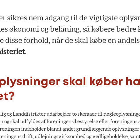
 sikres nem adgang til de vigtigste oply
es økonomi og belåning, så købere bedre
disse forhold, når de skal købe en andels
isteriet
.
oplysninger skal køber h
et?
olig og Landdistrikter udarbejder to skemaer til nøgleoplysnin
 og skal udfyldes af foreningens bestyrelse eller foreningens 
reningen indeholder blandt andet grundlæggende oplysninger
reningens drift, udlejningsvirksomhed og vedligeholdelse, sam