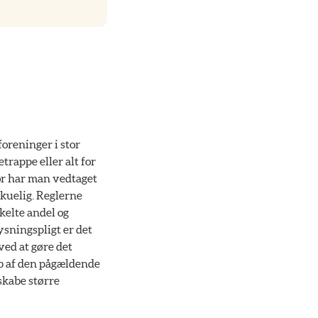
oreninger i stor
rappe eller alt for
or har man vedtaget
skuelig. Reglerne
kelte andel og
ysningspligt er det
ed at gøre det
øb af den pågældende
 skabe større