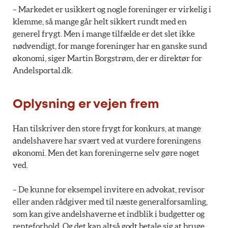
– Markedet er usikkert og nogle foreninger er virkelig i
klemme, så mange går helt sikkert rundt med en
generel frygt. Men i mange tilfælde er det slet ikke
nødvendigt, for mange foreninger har en ganske sund
økonomi, siger Martin Borgstrøm, der er direktør for
Andelsportal.dk.
Oplysning er vejen frem
Han tilskriver den store frygt for konkurs, at mange
andelshavere har svært ved at vurdere foreningens
økonomi. Men det kan foreningerne selv gøre noget
ved.
– De kunne for eksempel invitere en advokat, revisor
eller anden rådgiver med til næste generalforsamling,
som kan give andelshaverne et indblik i budgetter og
renteforhold. Og det kan altså godt betale sig at bruge