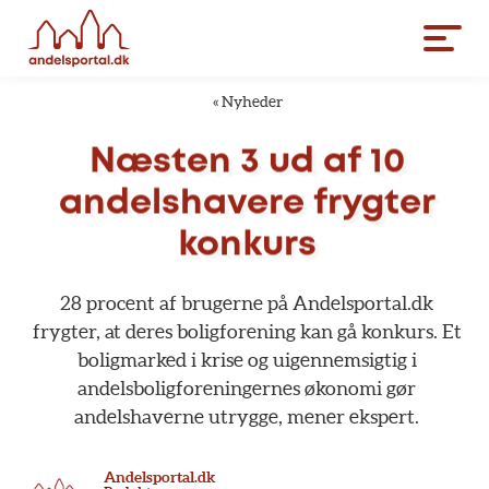
«
Nyheder
Næsten
3
ud
af
10
andelshavere
frygter
konkurs
28
procent
af
brugerne
på
Andelsportal.dk
frygter,
at
deres
boligforening
kan
gå
konkurs.
Et
boligmarked
i
krise
og
uigennemsigtig
i
andelsboligforeningernes
økonomi
gør
andelshaverne
utrygge,
mener
ekspert.
Andelsportal.dk