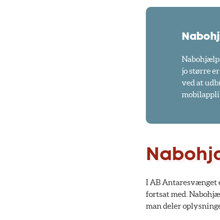
Naboh
Nabohjælps 
jo større e
ved at udb
mobilappli
Nabohjæ
I AB Antaresvænget er
fortsat med. Nabohjæl
man deler oplysninge