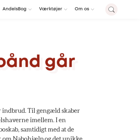
AndelsBog
Værktøjer
Om os
bånd
går
r
indbrud.
Til
gengæld
skaber
lshaverne
imellem.
I
en
boskab,
samtidigt
med
at
de
k
om
Nabohjælp
og
det
unikke