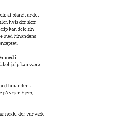
ælp af blandt andet
ler, hvis der sker
jælp kan dele sin
 øje med hinandens
onceptet.
er med i
t Nabohjælp kan være
e med hinandens
re på vejen hjem,
ar nogle, der var væk,