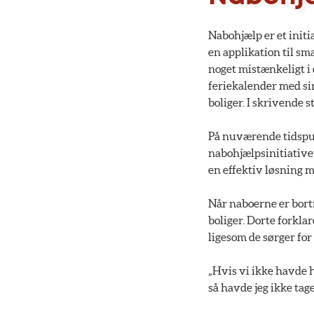
Nabohjælp er et init
en applikation til sm
noget mistænkeligt i 
feriekalender med sin
boliger. I skrivende 
På nuværende tidspun
nabohjælpsinitiativet
en effektiv løsning 
Når naboerne er bortr
boliger. Dorte forklar
ligesom de sørger fo
„Hvis vi ikke havde h
så havde jeg ikke tag