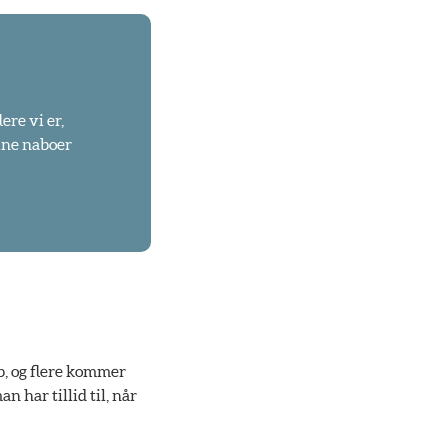
ere vi er,
dine naboer
b, og flere kommer
 har tillid til, når