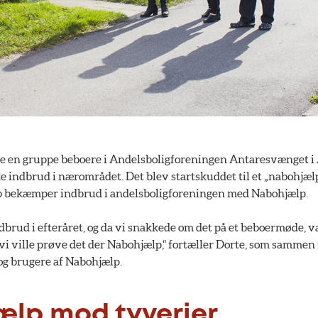
e en gruppe beboere i Andelsboligforeningen Antaresvænget i A
 indbrud i nærområdet. Det blev startskuddet til et „nabohjælps
ab bekæmper indbrud i andelsboligforeningen med Nabohjælp.
dbrud i efteråret, og da vi snakkede om det på et beboermøde, va
 vi ville prøve det der Nabohjælp,“ fortæller Dorte, som sammen
og brugere af Nabohjælp.
lp mod tyverier