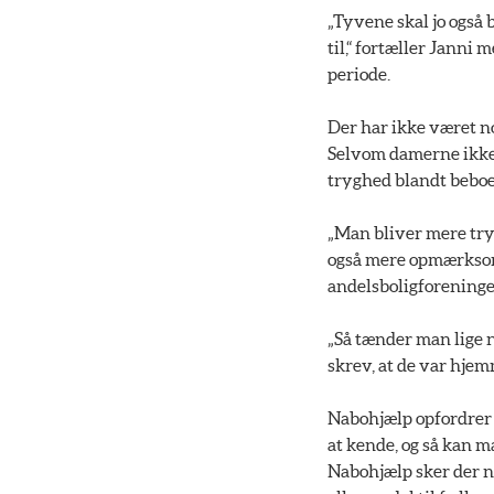
„Tyvene skal jo også 
til,“ fortæller Janni 
periode.
Der har ikke været n
Selvom damerne ikke v
tryghed blandt beboern
„Man bliver mere try
også mere opmærksom!“
andelsboligforeningen
„Så tænder man lige n
skrev, at de var hjemm
Nabohjælp opfordrer o
at kende, og så kan m
Nabohjælp sker der n