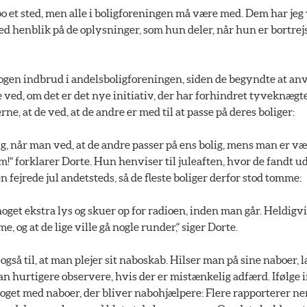
bo et sted, men alle i boligforeningen må være med. Dem har jeg v
med henblik på de oplysninger, som hun deler, når hun er bortrejst
ogen indbrud i andelsboligforeningen, siden de begyndte at a
ed, om det er det nye initiativ, der har forhindret tyveknægte,
e, at de ved, at de andre er med til at passe på deres boliger:
g, når man ved, at de andre passer på ens bolig, mens man er v
 forklarer Dorte. Hun henviser til juleaften, hvor de fandt ud 
 fejrede jul andetsteds, så de fleste boliger derfor stod tomme:
oget ekstra lys og skuer op for radioen, inden man går. Heldigvi
e, og at de lige ville gå nogle runder,“ siger Dorte.
gså til, at man plejer sit naboskab. Hilser man på sine naboer
an hurtigere observere, hvis der er mistænkelig adfærd. Ifølge 
oget med naboer, der bliver nabohjælpere: Flere rapporterer nem