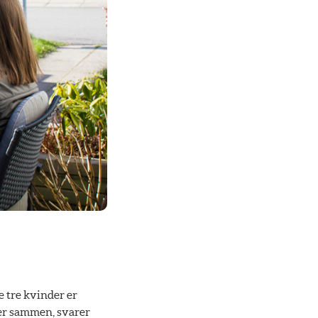
e tre kvinder er
 er sammen, svarer