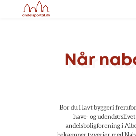
Når
nab
Bor
du
i
lavt
byggeri
fremfo
have-
og
udendørslivet
andelsboligforening
i
Alb
bekæmper
tyverier
med
Nab