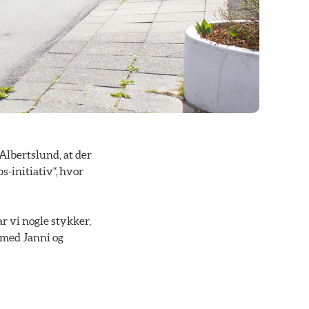
lbertslund, at der
-initiativ“, hvor
r vi nogle stykker,
 med Janni og