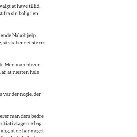
algt at have tillid
 fra sin bolig i en
nvende Nabohjælp.
 så skaber det større
æk. Men man bliver
af, at næsten hele
s var der nogle, der
, lærer man dem bedre
initiativtagerne bag
lig, at de har meget