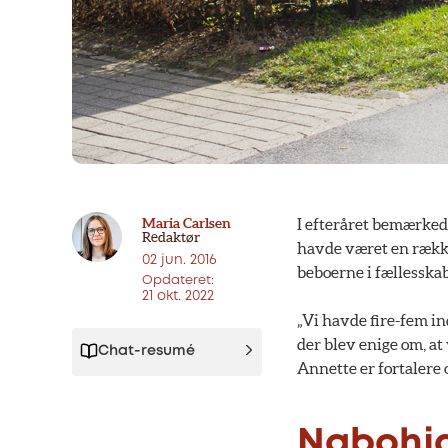
Maria Carlsen
I efteråret bemærked
Redaktør
havde været en række
02 jun. 2016
beboerne i fællessk
Opdateret:
21 okt. 2022
„Vi havde fire-fem in
der blev enige om, at
Chat-resumé
Annette er fortalere 
Nabohjæ