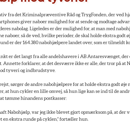
iativ fra det Kriminalpræventive Råd og TrygFonden, der ved hj
artphones giver naboer mulighed for at sende og modtage advars
deres nabolag. Ligeledes er der mulighed for, at man med naboh
e naboer, så de ved, hvilke perioder, de skal holde ekstra godt
stund er der 164.380 nabohjælpere landet over, som er tilmeldt k
kt er det langt fra alle andelshavere i AB Antaresvænget, der 
. Annette forklarer, at det desværre ikke er alle, der tror på a
mod tyveri og indbrudstyve.
ejst, sørger de andre nabohjælpere for at holde ekstra godt øj
er, at hun cykler en lille omvej, så hun lige kan se ind til de and
r at tømme hinandens postkasser:
aft Nabohjælp, var jeg ikke blevet gjort opmærksom på, at der v
et en ekstra runde på cyklen,“ fortæller hun.