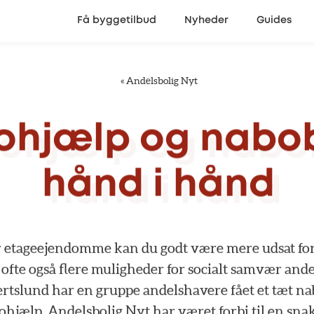
Få byggetilbud
Nyheder
Guides
«
Andelsbolig Nyt
ohjælp
og
nabo
hånd
i
hånd
r
etageejendomme
kan
du
godt
være
mere
udsat
fo
ofte
også
flere
muligheder
for
socialt
samvær
ande
ertslund
har
en
gruppe
andelshavere
fået
et
tæt
na
ohjælp.
Andelsbolig
Nyt
har
været
forbi
til
en
sna