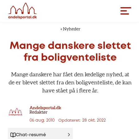
«
Nyheder
Mange
danskere
slettet
fra
boligventeliste
Mange
danskere
har
fået
den
kedelige
nyhed,
at
de
er
blevet
slettet
fra
den
boligventeliste,
de
kan
have
stået
på
i
flere
år.
Andelsportal.dk
Redaktør
06 aug. 2010
28 okt. 2022
Opdateret:
Chat-resumé