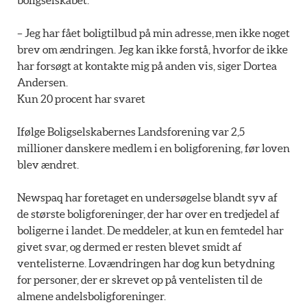
boligselskabet.
– Jeg har fået boligtilbud på min adresse, men ikke noget
brev om ændringen. Jeg kan ikke forstå, hvorfor de ikke
har forsøgt at kontakte mig på anden vis, siger Dortea
Andersen.
Kun 20 procent har svaret
Ifølge Boligselskabernes Landsforening var 2,5
millioner danskere medlem i en boligforening, før loven
blev ændret.
Newspaq har foretaget en undersøgelse blandt syv af
de største boligforeninger, der har over en tredjedel af
boligerne i landet. De meddeler, at kun en femtedel har
givet svar, og dermed er resten blevet smidt af
ventelisterne. Lovændringen har dog kun betydning
for personer, der er skrevet op på ventelisten til de
almene andelsboligforeninger.