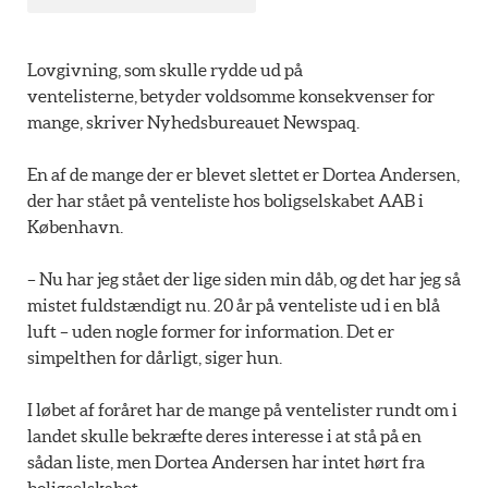
Lovgivning, som skulle rydde ud på
ventelisterne, betyder voldsomme konsekvenser for
mange, skriver Nyhedsbureauet Newspaq.
En af de mange der er blevet slettet er Dortea Andersen,
der har stået på venteliste hos boligselskabet AAB i
København.
– Nu har jeg stået der lige siden min dåb, og det har jeg så
mistet fuldstændigt nu. 20 år på venteliste ud i en blå
luft – uden nogle former for information. Det er
simpelthen for dårligt, siger hun.
I løbet af foråret har de mange på ventelister rundt om i
landet skulle bekræfte deres interesse i at stå på en
sådan liste, men Dortea Andersen har intet hørt fra