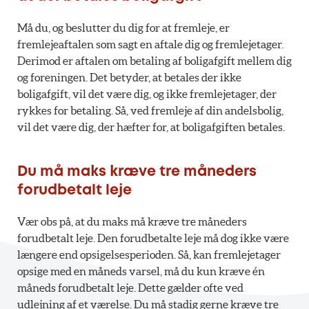
Må du, og beslutter du dig for at fremleje, er
fremlejeaftalen som sagt en aftale dig og fremlejetager.
Derimod er aftalen om betaling af boligafgift mellem dig
og foreningen. Det betyder, at betales der ikke
boligafgift, vil det være dig, og ikke fremlejetager, der
rykkes for betaling. Så, ved fremleje af din andelsbolig,
vil det være dig, der hæfter for, at boligafgiften betales.
Du må maks kræve tre måneders
forudbetalt leje
Vær obs på, at du maks må kræve tre måneders
forudbetalt leje. Den forudbetalte leje må dog ikke være
længere end opsigelsesperioden. Så, kan fremlejetager
opsige med en måneds varsel, må du kun kræve én
måneds forudbetalt leje. Dette gælder ofte ved
udlejning af et værelse. Du må stadig gerne kræve tre