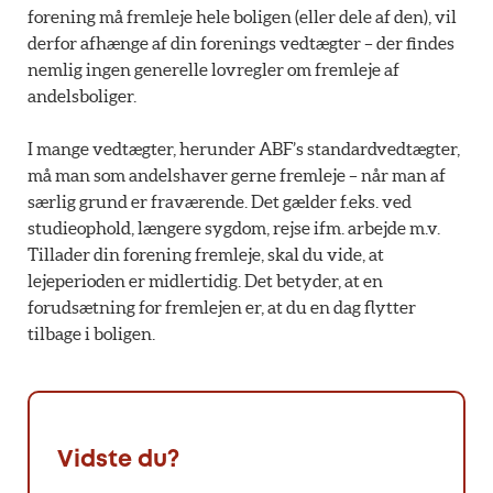
forening må fremleje hele boligen (eller dele af den), vil
derfor afhænge af din forenings vedtægter – der findes
nemlig ingen generelle lovregler om fremleje af
andelsboliger.
I mange vedtægter, herunder ABF’s standardvedtægter,
må man som andelshaver gerne fremleje – når man af
særlig grund er fraværende. Det gælder f.eks. ved
studieophold, længere sygdom, rejse ifm. arbejde m.v.
Tillader din forening fremleje, skal du vide, at
lejeperioden er midlertidig. Det betyder, at en
forudsætning for fremlejen er, at du en dag flytter
tilbage i boligen.
Vidste du?