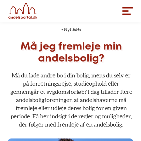
«
Nyheder
Må
jeg
fremleje
min
andelsbolig?
Må
du
lade
andre
bo
i
din
bolig,
mens
du
selv
er
på
forretningsrejse,
studieophold
eller
gennemgår
et
sygdomsforløb?
I
dag
tillader
flere
andelsboligforeninger,
at
andelshaverne
må
fremleje
eller
udleje
deres
bolig
for
en
given
periode.
Få
her
indsigt
i
de
regler
og
muligheder,
der
følger
med
fremleje
af
en
andelsbolig.