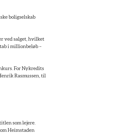
ske boligselskab
r ved salget, hvilket
 tab i millionbeløb –
onkurs. For Nykredits
Henrik Rasmussen, til
itlen som lejere.
r, som Heimstaden