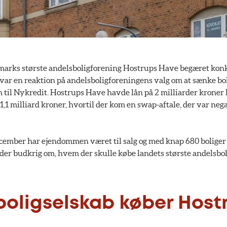
arks største andelsboligforening Hostrups Have begæret konk
r en reaktion på andelsboligforeningens valg om at sænke bol
 til Nykredit. Hostrups Have havde lån på 2 milliarder kroner
l 1,1 milliard kroner, hvortil der kom en swap-aftale, der var ne
cember har ejendommen været til salg og med knap 680 boliger
der budkrig om, hvem der skulle købe landets største andelsbol
boligselskab køber Host