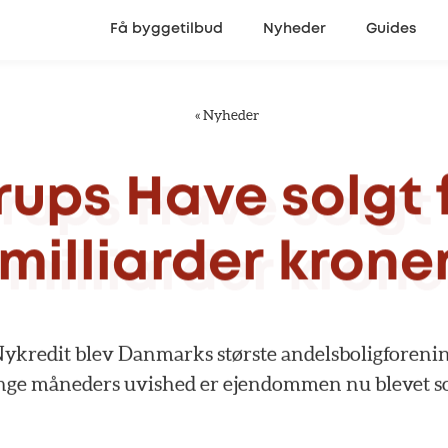
Få byggetilbud
Nyheder
Guides
«
Nyheder
rups
Have
solgt
milliarder
krone
ykredit
blev
Danmarks
største
andelsboligforenin
nge
måneders
uvished
er
ejendommen
nu
blevet
s