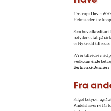
Have
Hostrups Haves 60.00
Heimstaden for knap 
Som hovedkreditor i 
betyder et tab på cirk
er Nykredit tilfredse
»Vi er tilfredse med 
vedkommende betragte
Berlingske Business
Fra ande
Salget betyder også a
Andelshaverne får lov