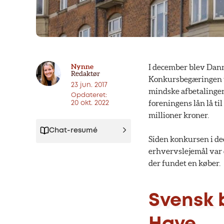
Nynne
I december blev Danm
Redaktør
Konkursbegæringen va
23 jun. 2017
mindske afbetalingen
Opdateret:
foreningens lån lå ti
20 okt. 2022
millioner kroner.
Chat-resumé
Siden konkursen i de
erhvervslejemål var 
der fundet en køber.
Svensk 