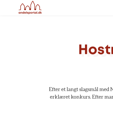
Host
Efter
et
langt
slagsmål
med
N
erklæret
konkurs.
Efter
ma