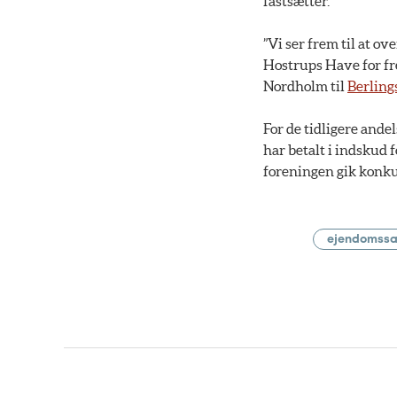
fastsætter.
”Vi ser frem til at 
Hostrups Have for fr
Nordholm til
Berling
For de tidligere ande
har betalt i indskud 
foreningen gik konku
ejendomssa