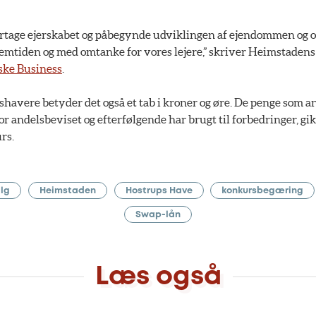
overtage ejerskabet og påbegynde udviklingen af ejendommen og
emtiden og med omtanke for vores lejere,” skriver Heimstaden
ske Business
.
lshavere betyder det også et tab i kroner og øre. De penge som a
for andelsbeviset og efterfølgende har brugt til forbedringer, gi
rs.
lg
Heimstaden
Hostrups Have
konkursbegæring
Swap-lån
Læs også