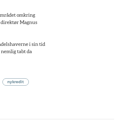
 området omkring
s direktør Magnus
ndelshaverne i sin tid
k nemlig tabt da
nykredit