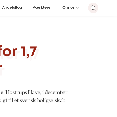
AndelsBog
Værktøjer
Om os
for
1,7
r
g,
Hostrups
Have,
i
december
olgt
til
et
svensk
boligselskab.