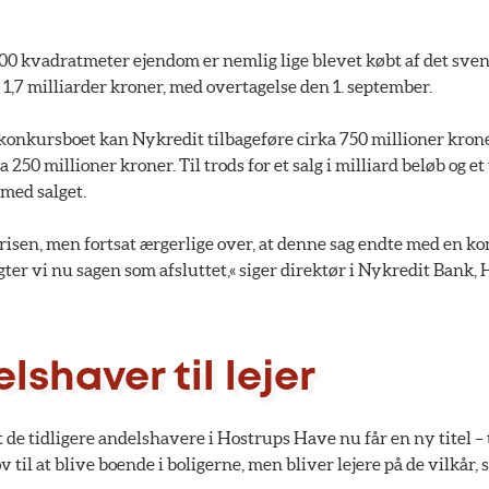
0 kvadratmeter ejendom er nemlig lige blevet købt af det sven
1,7 milliarder kroner, med overtagelse den 1. september.
konkursboet kan Nykredit tilbageføre cirka 750 millioner krone
a 250 millioner kroner. Til trods for et salg i milliard beløb og et
 med salget.
prisen, men fortsat ærgerlige over, at denne sag endte med en k
r vi nu sagen som afsluttet,« siger direktør i Nykredit Bank, 
lshaver til lejer
t de tidligere andelshavere i Hostrups Have nu får en ny titel – t
 til at blive boende i boligerne, men bliver lejere på de vilkå