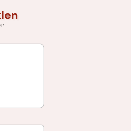
klen
ed
*