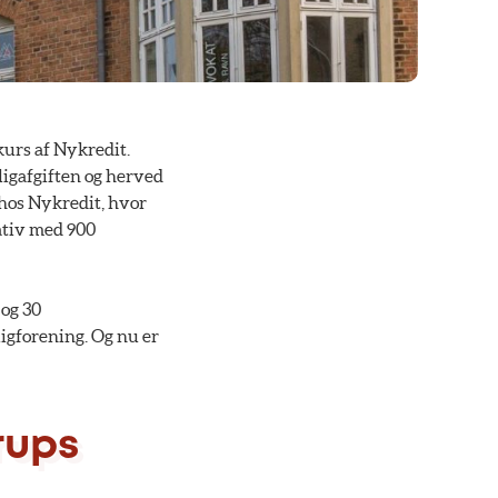
urs af Nykredit.
igafgiften og herved
 hos Nykredit, hvor
gativ med 900
 og 30
igforening. Og nu er
rups