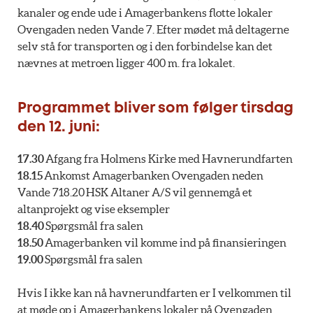
kanaler og ende ude i Amagerbankens flotte lokaler
Ovengaden neden Vande 7. Efter mødet må deltagerne
selv stå for transporten og i den forbindelse kan det
nævnes at metroen ligger 400 m. fra lokalet.
Programmet bliver som følger tirsdag
den 12. juni:
17.30
Afgang fra Holmens Kirke med Havnerundfarten
18.15
Ankomst Amagerbanken Ovengaden neden
Vande 718.20 HSK Altaner A/S vil gennemgå et
altanprojekt og vise eksempler
18.40
Spørgsmål fra salen
18.50
Amagerbanken vil komme ind på finansieringen
19.00
Spørgsmål fra salen
Hvis I ikke kan nå havnerundfarten er I velkommen til
at møde op i Amagerbankens lokaler på Ovengaden