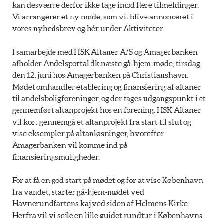
kan desværre derfor ikke tage imod flere tilmeldinger.
Vi arrangerer et ny møde, som vil blive annonceret i
vores nyhedsbrev og hér under Aktiviteter.
I samarbejde med HSK Altaner A/S og Amagerbanken
afholder Andelsportal.dk næste gå-hjem-møde; tirsdag
den 12. juni hos Amagerbanken på Christianshavn.
Mødet omhandler etablering og finansiering af altaner
til andelsboligforeninger, og der tages udgangspunkt i et
gennemført altanprojekt hos en forening. HSK Altaner
vil kort gennemgå et altanprojekt fra start til slut og
vise eksempler på altanløsninger, hvorefter
Amagerbanken vil komme ind på
finansieringsmuligheder.
For at få en god start på mødet og for at vise København
fra vandet, starter gå-hjem-mødet ved
Havnerundfartens kaj ved siden af Holmens Kirke.
Herfra vil vi sejle en lille guidet rundtur i Københavns