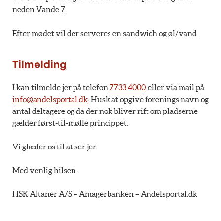
neden Vande 7.
Efter mødet vil der serveres en sandwich og øl/vand.
Tilmelding
I kan tilmelde jer på telefon
7733 4000
eller via mail på
info@andelsportal.dk
. Husk at opgive forenings navn og
antal deltagere og da der nok bliver rift om pladserne
gælder først-til-mølle princippet.
Vi glæder os til at ser jer.
Med venlig hilsen
HSK Altaner A/S – Amagerbanken – Andelsportal.dk