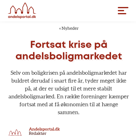
«
Nyheder
Fortsat
krise
på
andelsboligmarkedet
Selv
om
boligkrisen
på
andelsboligmarkedet
har
buldret
derudaf
i
snart
fire
år,
tyder
meget
ikke
på,
at
der
er
udsigt
til
et
mere
stabilt
andelsboligmarked.
En
række
foreninger
kæmper
fortsat
med
at
få
økonomien
til
at
hænge
sammen.
Andelsportal.dk
Redaktør