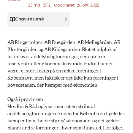
25 maj 2012
26 okt. 2022
Opdateret:
Chat-resumé
AB Ringertoften, AB Duegården, AB Møllegården, AB
Klostergården og AB Kildegaarden. Blot et udpluk af
listen over andelsboligforeninger, der enten er
insolvente eller økonomisk usunde. Hidtil har der
været et stort fokus på en række foreninger i
København, men faktisk er det ikke kun foreninger i
hovedstaden, der kæmper med økonomien.
Også i provinsen
Hos Ret & Råd oplyser man, at en stribe af
andelsboligforeningerne uden for København ligeledes
kæmper for at holde styr på økonomien, og det gælder
blandt andre foreninger i byer som Ringsted, Herfølge,