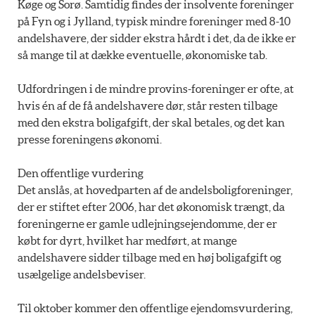
Køge og Sorø. Samtidig findes der insolvente foreninger
på Fyn og i Jylland, typisk mindre foreninger med 8-10
andelshavere, der sidder ekstra hårdt i det, da de ikke er
så mange til at dække eventuelle, økonomiske tab.
Udfordringen i de mindre provins-foreninger er ofte, at
hvis én af de få andelshavere dør, står resten tilbage
med den ekstra boligafgift, der skal betales, og det kan
presse foreningens økonomi.
Den offentlige vurdering
Det anslås, at hovedparten af de andelsboligforeninger,
der er stiftet efter 2006, har det økonomisk trængt, da
foreningerne er gamle udlejningsejendomme, der er
købt for dyrt, hvilket har medført, at mange
andelshavere sidder tilbage med en høj boligafgift og
usælgelige andelsbeviser.
Til oktober kommer den offentlige ejendomsvurdering,