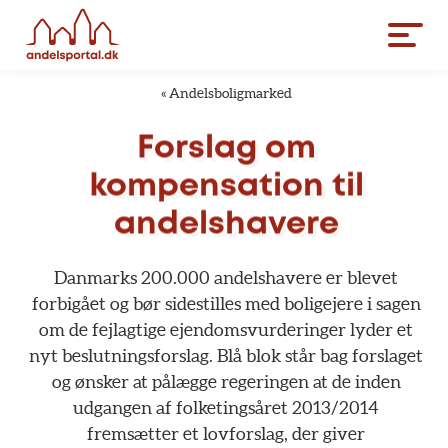
«
Andelsboligmarked
Forslag
om
kompensation
til
andelshavere
Danmarks
200.000
andelshavere
er
blevet
forbigået
og
bør
sidestilles
med
boligejere
i
sagen
om
de
fejlagtige
ejendomsvurderinger
lyder
et
nyt
beslutningsforslag.
Blå
blok
står
bag
forslaget
og
ønsker
at
pålægge
regeringen
at
de
inden
udgangen
af
folketingsåret
2013/2014
fremsætter
et
lovforslag,
der
giver