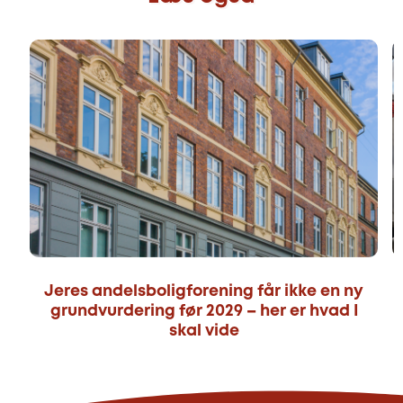
Jeres andelsboligforening får ikke en ny
grundvurdering før 2029 – her er hvad I
skal vide