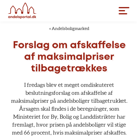
«
Andelsboligmarked
Forslag
om
afskaffelse
af
maksimalpriser
tilbagetrækkes
I
fredags
blev
et
meget
omdiskuteret
beslutningsforslag
om
afskaffelse
af
maksimalpriser
på
andelsboliger
tilbagetrukket.
Årsagen
skal
findes
i
de
beregninger,
som
Ministeriet
for
By,
Bolig
og
Landdistrikter
har
fremlagt,
hvor
prisen
på
andelsboliger
vil
stige
med
66
procent,
hvis
maksimalpriser
afskaffes.