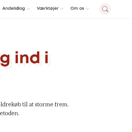
AndelsBog
Værktøjer
Om os
ig
ind
i
ældrekøb
til
at
storme
frem.
etoden.