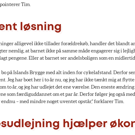
 pointerer Tim.
nt løsning
ninger alligevel ikke tillader forældrekøb, handler det blandt
ter nemlig, at barnet ikke på samme måde engagerer sig i lejli
 lagt pengene. Eller at barnet ser andelsboligen som en midlerti
at bo på Islands Brygge med alt inden for cykelafstand. Derfor se
 Jeg har boet her i to år nu, og jeg har ikke tænkt mig at flytte 
om to år, og jeg har udlejet det ene værelse. Den eneste ændring 
lene som færdiguddannet om et par år. Derfor følger jeg også med
r endnu – med mindre noget uventet opstår,“ forklarer Tim.
sudlejning hjælper øk