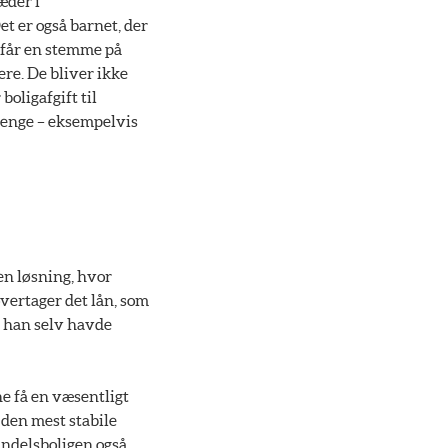
æder i
t er også barnet, der
g får en stemme på
re. De bliver ikke
boligafgift til
 penge – eksempelvis
en løsning, hvor
overtager det lån, som
d han selv havde
ne få en væsentligt
m den mest stabile
 andelsboligen også