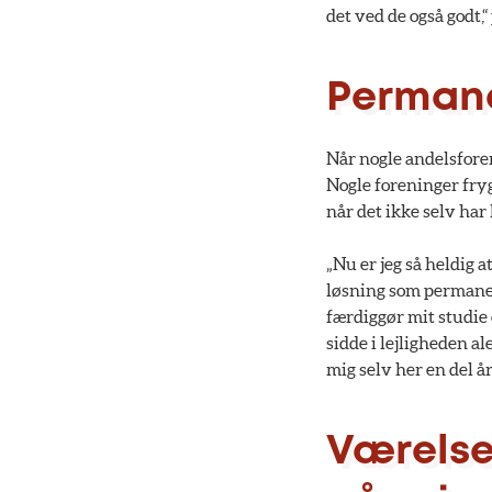
det ved de også godt,“
Permane
Når nogle andelsfore
Nogle foreninger fryg
når det ikke selv har
„Nu er jeg så heldig 
løsning som permanent.
færdiggør mit studie 
sidde i lejligheden a
mig selv her en del å
Værelse