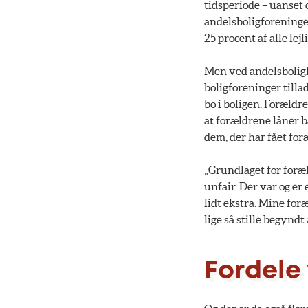
tidsperiode – uanset 
andelsboligforeninger
25 procent af alle le
Men ved andelsboligk
boligforeninger tilla
bo i boligen. Forældre
at forældrene låner b
dem, der har fået for
„Grundlaget for foræl
unfair. Der var og er
lidt ekstra. Mine for
lige så stille begyndt
Fordele