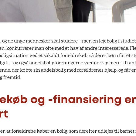
 og de unge mennesker skal studere – men en lejebolig i studie
den, konkurrerer man ofte med et hav af andre interesserede. Fl
oligsituation ved et såkaldt forældrekøb, så deres børn får et ste
gift – og også andelsboligforeningerne vænner sig mere til tan
de, der købte sin andelsbolig med forældrenes hjælp, og får e
g fremtid.
ekøb og -finansiering er
rt
r, at forældrene køber en bolig, som derefter udlejes til barne