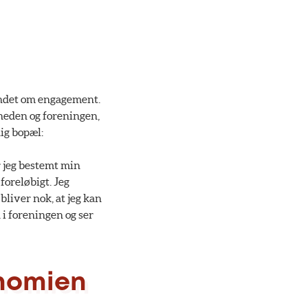
 andet om engagement.
gheden og foreningen,
dig bopæl:
r jeg bestemt min
foreløbigt. Jeg
bliver nok, at jeg kan
 i foreningen og ser
onomien