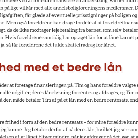
re fordele ved at forældrefinansiere en andelsbolig. Barnet indtr
n på lige vilkår med alle andelsboligforeningens medlemmer. De
boligafgiften, får glæde af eventuelle prisstigninger på boligen o
e. Men også forældrene kan drage fordele af at forældrefinansie
gt, da de ikke modtager lejebetaling fra barnet, som selv betaler 
n. Hvis forældrene samtidig har optaget lån for at låne barnet
 ja, så får forældrene det fulde skattefradrag for lånet.
ihed med et bedre lån
åder at foretage finansieringen på. Tim og hans forældre valgte 
r alle udgifter; deres låneløsning forrentes og afdrages, og Tim 
å den måde betaler Tim af på et lån med en bedre rentesats, en
re frihed i form af den bedre rentesats – for mine forældre kun
jeg kunne. Jeg betaler derfor af på deres lån, hvilket jeg ser so
elsen af, at lånet bliver mindre, når jeg afdrager på det, gør, at