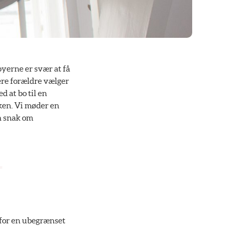
byerne er svær at få
ere forældre vælger
d at bo til en
ken. Vi møder en
n snak om
t for en ubegrænset