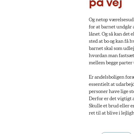
på vej
Og netop værelsesudl
for at barnet undgår 
lånet. Og så kan det 
sted at bo og kan få 
barnet skal som udlej
hvordan man fastsætte
mellem begge parter 
Er andelsboligen foræ
essentielt at udarbej
personer have lige sto
Derfor er det vigtigt
Skulle et brud eller 
ret til at blive i lej