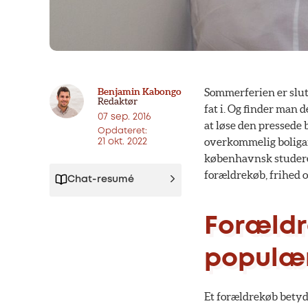
Benjamin Kabongo
Sommerferien er slut,
Redaktør
fat i. Og finder man 
07 sep. 2016
at løse den pressede b
Opdateret:
overkommelig boligaf
21 okt. 2022
københavnsk studeren
forældrekøb, frihed o
Chat-resumé
Forældr
populæ
Et forældrekøb betyde