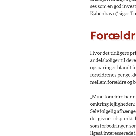
ses som en god investe
København,“ siger Ti
Forældre
Hvor det tidligere p
andelsboliger til der
opsparinger blandt fo
forældrenes penge, de
mellem forældre og b
„Mine forældre har no
omkring lejligheden; 
Selvfølgelig afhænger
det givne tidspunkt. 
som forbedringer, som
ligeså interesserede i