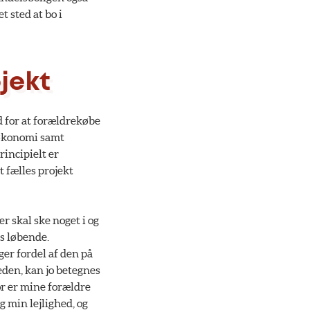
t sted at bo i
ojekt
 for at forældrekøbe
d økonomi samt
rincipielt er
t fælles projekt
r skal ske noget i og
s løbende.
ger fordel af den på
eden, kan jo betegnes
or er mine forældre
g min lejlighed, og