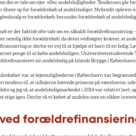
om der er tale om ejer- eller andelslejligheder. Tendensen går hen
 åbner op for forældrekøb af andelsboliger. Nykredit oplever e
jlighedssalg er forældrekøb; herunder forældrekøb af andelsbolig
øb er der faktisk ofte tale om en såkaldt forældrefinansiering 
der nemlig ikke forældrekøb, da deres vedtægter kræver, at and
finansiering er derfor en vej til at hjælpe sit barn til en bolig:
arnet penge til at købe andelsboligen. Universitetsstuderende 
ældrefinansieret sin andelsbolig på Islands Brygge i København
drekøbet var, at lejemulighederne i København var begrænsede o
 en tendens til, at udlejerne hævede priserne på værelserne, ude
ældre og jeg så, at andelsboligmarkedet i 2014 var relativt lavt, 
 at stige igen. Derfor så vi købet af andelen som en sikker investe
 ved forældrefinansieri