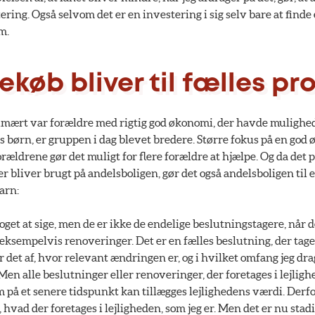
ring. Også selvom det er en investering i sig selv bare at finde e
m.
køb bliver til fælles pr
rimært var forældre med rigtig god økonomi, der havde mulighed
es børn, er gruppen i dag blevet bredere. Større fokus på en go
rældrene gør det muligt for flere forældre at hjælpe. Og da det p
r bliver brugt på andelsboligen, gør det også andelsboligen til e
arn:
get at sige, men de er ikke de endelige beslutningstagere, når de
eksempelvis renoveringer. Det er en fælles beslutning, der tage
 det af, hvor relevant ændringen er, og i hvilket omfang jeg dra
Men alle beslutninger eller renoveringer, der foretages i lejligh
 på et senere tidspunkt kan tillægges lejlighedens værdi. Derf
, hvad der foretages i lejligheden, som jeg er. Men det er nu stadi