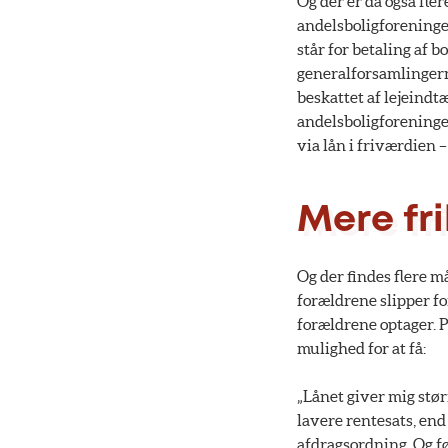
Og der er da også fle
andelsboligforeninge
står for betaling af 
generalforsamlingern
beskattet af lejeindtæ
andelsboligforeninge
via lån i friværdien –
Mere fr
Og der findes flere m
forældrene slipper fo
forældrene optager. P
mulighed for at få:
„Lånet giver mig stør
lavere rentesats, end 
afdragsordning. Og føl