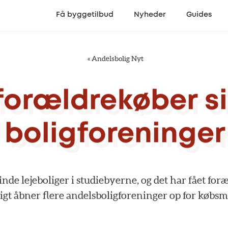
Få byggetilbud
Nyheder
Guides
«
Andelsbolig Nyt
forældrekøber
s
boligforeninger
finde
lejeboliger
i
studiebyerne,
og
det
har
fået
for
igt
åbner
flere
andelsboligforeninger
op
for
købsm