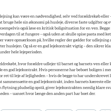
ejning kan være en nødvendighed, selv ved forældrekøb eller -
at bruge hele sin økonomi på husleje, diverse faste udgifter og 
eksempelvis også løse en kritisk boligsituation for en ven. Begge
hverdagen til at fungere – også uden at skulle spise pasta med 
er være opmærksom på, hvilke regler der gælder for udlejning a
r huslejen. Og så er en god lejekontrakt vigtig – den sikrer kla
under hele lejeperioden.
ldrekøbt, hvor forældre udlejer til barnet og barnets ven eller 
de en god lejekontrakt. Hvis personerne har beboet boligen i mere
r ret til leje af lejligheden – hvis de begge to har underskrevet
 at sammensætte en god lejekontrakt, inden barnets kæreste eller
en flytning pludselig opstå, giver lejekontrakten nemlig klare sva
ligheden – uanset hvor længe den anden part har boet der.