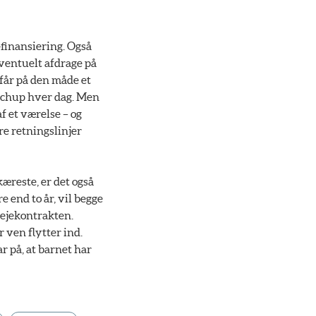
finansiering. Også
eventuelt afdrage på
 får på den måde et
ketchup hver dag. Men
f et værelse – og
re retningslinjer
kæreste, er det også
 end to år, vil begge
 lejekontrakten.
 ven flytter ind.
r på, at barnet har