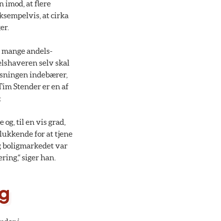
 imod, at flere
ksempelvis, at cirka
er.
– mange andels-
elshaveren selv skal
 Løsningen indebærer,
Tim Stender er en af
:
g, til en vis grad,
lukkende for at tjene
og boligmarkedet var
ring,“ siger han.
ng