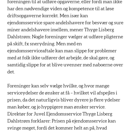
foreningen til at udføre opgaverne, eller fordi man ikke
har den nødvendige viden og kompetence til at løse
driftsopgaverne korrekt. Men især kan
ejendomsservice spare andelshavere for besvær og sure
miner andelshavere imellem, mener Thyge Lisberg
Dahlstrøm: Nogle foreninger vælger at udføre pligterne
på skift, fx snerydning. Men med en
ejendomsserviceaftale kan man slippe for problemer
med at folk ikke udfører det arbejde, de skal gøre, og
samtidig slippe for at blive uvenner med naboerne over
det.
Foreninger kan selv vælge hvilke, og hvor mange
serviceydelser de ønsker at få – hvilket vil afspejles i
prisen, da det naturligvis bliver dyrere jo flere ydelser
man køber, og jo hyppigere man ønsker service.
Direktør for Juvel Ejendomsservice Thyge Lisberg
Dahlstrøm forklarer: Prisen på ejendomsservice kan
svinge meget, fordi det kommer helt an på, hvad