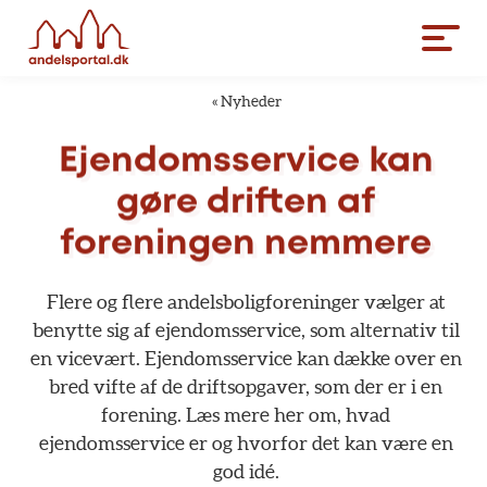
«
Nyheder
Ejendomsservice
kan
gøre
driften
af
foreningen
nemmere
Flere
og
flere
andelsboligforeninger
vælger
at
benytte
sig
af
ejendomsservice,
som
alternativ
til
en
vicevært.
Ejendomsservice
kan
dække
over
en
bred
vifte
af
de
driftsopgaver,
som
der
er
i
en
forening.
Læs
mere
her
om,
hvad
ejendomsservice
er
og
hvorfor
det
kan
være
en
god
idé.