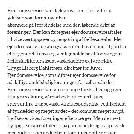
Ejendomsservice kan dække over en bred vifte af
ydelser, som foreninger kan
abonnere på i forbindelse med den løbende drift af
foreningen. Der kan fx tegnes ejendomsserviceaftaler
til viceværtopgaver og rengøring af fællesarealer. Men
ejendomsservice kan også være en havemand til gården
eller generelt tilsyn og vedligeholdelse af foreningens
fællesfaciliteter såsom vaskekældre og fyrkældre.
Thyge Lisberg Dahlstrøm, direktør for Juvel
Ejendomsservice, som udfører ejendomsservice for
adskillige andelsboligforeninger, fortæller således:
Ejendomsservice kan være mange forskellige opgaver.
Bl.a. græsslåning, gårdarbejde, viceværttjans,
snerydning, trappevask, vinduespudsning, vedligehold
af fyrkælder og meget andet – det kommer meget an på,
hvilke services foreninger efterspørger. Men de mest
hyppige serviceaftaler er på gårdarbejde og trappevask
med videre, som andelsboligforeninger ofte ønsker.