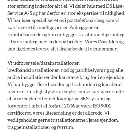
stor erfaring indenfor alt i el. Vi deler hus med DS Låse-
Service A/S og har derfor en stor ekspertise til rådighed.
Vi har især specialiseret os i porttelefonanlæg, som vi
kan levere til rimelige priser. Anlæggene er
fremtidssikrede og kan udbygges fra almindelige anlæg
til store anlæg med koder og brikker. Vores låseafdeling
kan ligeledes levere alt i låsearbejde til ejendommen.
Vi udfører tele/datainstallationer,
bredbåndsinstallationer, nød og panikbelysning og alle
andre installationer der kan være brug for i en ejendom.
Vi har bygget flere hoteller op fra bunden og kan deraf
levere et færdigt stykke arbejde, som vi kan være stolte
af. Vi arbejder efter det lovpligtige SKS system og
forventer i løbet af foråret 2006 at være ISO 9001
certificeret, vores låseafdeling er det allerede. Vi
vedligeholder gerne installationerne i jeres ejendom,
trappeinstallationer og fyrrum.