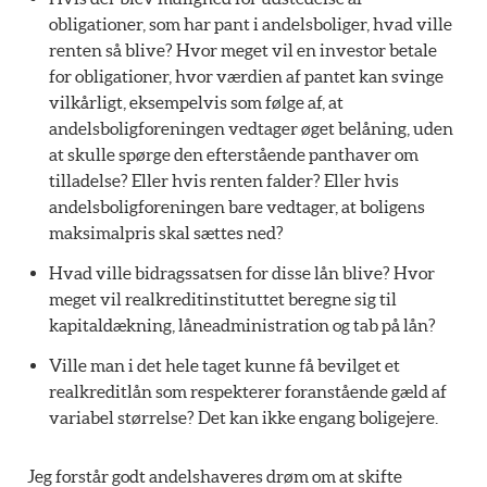
obligationer, som har pant i andelsboliger, hvad ville
renten så blive? Hvor meget vil en investor betale
for obligationer, hvor værdien af pantet kan svinge
vilkårligt, eksempelvis som følge af, at
andelsboligforeningen vedtager øget belåning, uden
at skulle spørge den efterstående panthaver om
tilladelse? Eller hvis renten falder? Eller hvis
andelsboligforeningen bare vedtager, at boligens
maksimalpris skal sættes ned?
Hvad ville bidragssatsen for disse lån blive? Hvor
meget vil realkreditinstituttet beregne sig til
kapitaldækning, låneadministration og tab på lån?
Ville man i det hele taget kunne få bevilget et
realkreditlån som respekterer foranstående gæld af
variabel størrelse? Det kan ikke engang boligejere.
Jeg forstår godt andelshaveres drøm om at skifte