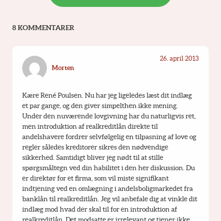
8 KOMMENTARER
26. april 2013
Morten
Kære René Poulsen. Nu har jeg ligeledes læst dit indlæg 
et par gange, og den giver simpelthen ikke mening. 
Under den nuværende lovgivning har du naturligvis ret, 
men introduktion af realkreditlån direkte til 
andelshavere fordrer selvfølgelig en tilpasning af love og 
regler således kreditorer sikres den nødvendige 
sikkerhed. Samtidigt bliver jeg nødt til at stille 
spørgsmåltegn ved din habilitet i den her diskussion. Du 
er direktør for et firma, som vil miste signifikant 
indtjening ved en omlægning i andelsboligmarkedet fra 
banklån til realkreditlån. Jeg vil anbefale dig at vinkle dit 
indlæg mod hvad der skal til for en introduktion af 
realkreditlån. Det modsatte er irrelevant og tjener ikke 