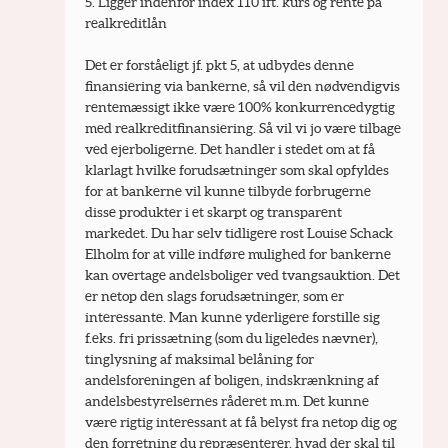
5. Ligger indenfor index 110 ift. kurs og rente på 
realkreditlån
Det er forståeligt jf. pkt 5, at udbydes denne 
finansiering via bankerne, så vil den nødvendigvis 
rentemæssigt ikke være 100% konkurrencedygtig 
med realkreditfinansiering. Så vil vi jo være tilbage 
ved ejerboligerne. Det handler i stedet om at få 
klarlagt hvilke forudsætninger som skal opfyldes 
for at bankerne vil kunne tilbyde forbrugerne 
disse produkter i et skarpt og transparent 
markedet. Du har selv tidligere rost Louise Schack 
Elholm for at ville indføre mulighed for bankerne 
kan overtage andelsboliger ved tvangsauktion. Det 
er netop den slags forudsætninger, som er 
interessante. Man kunne yderligere forstille sig 
f.eks. fri prissætning (som du ligeledes nævner), 
tinglysning af maksimal belåning for 
andelsforeningen af boligen, indskrænkning af 
andelsbestyrelsernes råderet m.m. Det kunne 
være rigtig interessant at få belyst fra netop dig og 
den forretning du repræsenterer, hvad der skal til 