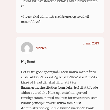
– hvad vil investorerne betale ( hvad bliver renten 
)?”
– hvem skal administrere lånene, og hvad vil 
prisen blive?
5. maj 2013
Morten
Hej René.
Det er tre gode spørgsmål! Men inden man når til 
at afdække det, så vil jeg langt hellere starte med at 
kigge på hvad der skal til for at få en 
finansieringsinstitution (som f.eks. jer) til at tilbyde 
sådan et produkt. Kurs og rente hænger vel 
rimeligt sammen med risikoen for investoren, som 
kunne principielt være hvem som helst. 
Administration og udbud kunne være den bank 