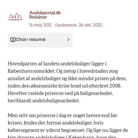
Andelsportal.dk
Redaktør
14 maj 2012
26 okt. 2022
Opdateret:
Chat-resumé
Hovedparten af landets andelsboliger ligger i
Københavnsområdet. Og netop i hovedstaden steg
antallet af andelsboliger og ikke mindst prisen på dem,
inden den økonomiske krise brød ud efteråret 2008.
Herefter raslede priserne ned på boligmarkedet,
heriblandt andelsboligmarkedet.
Men selv om priserne i dag er noget lavere end før
krisen, findes der fortsat andelsboliger, hvis
købersegment er yderst begrænset. Og lige nu ligger de
fem dyreste andelsboliger i København, hvor den