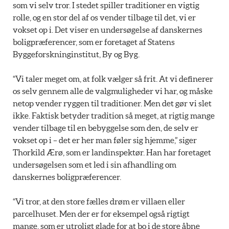
som vi selv tror. I stedet spiller traditioner en vigtig
rolle, og en stor del af os vender tilbage til det, vi er
vokset op i. Det viser en undersøgelse af danskernes
boligpræferencer, som er foretaget af Statens
Byggeforskninginstitut, By og Byg.
“Vi taler meget om, at folk vælger så frit. At vi definerer
os selv gennem alle de valgmuligheder vi har, og måske
netop vender ryggen til traditioner. Men det gør vi slet
ikke. Faktisk betyder tradition så meget, at rigtig mange
vender tilbage til en bebyggelse som den, de selv er
vokset op i – det er her man føler sig hjemme,” siger
Thorkild Ærø, som er landinspektør. Han har foretaget
undersøgelsen som et led i sin afhandling om
danskernes boligpræferencer.
“Vi tror, at den store fælles drøm er villaen eller
parcelhuset. Men der er for eksempel også rigtigt
mange, som er utroligt glade for at bo i de store åbne