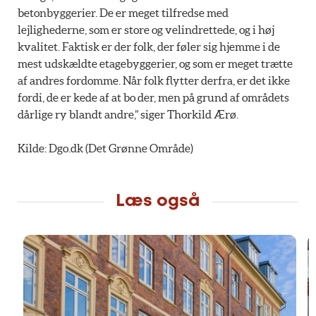
betonbyggerier. De er meget tilfredse med
lejlighederne, som er store og velindrettede, og i høj
kvalitet. Faktisk er der folk, der føler sig hjemme i de
mest udskældte etagebyggerier, og som er meget trætte
af andres fordomme. Når folk flytter derfra, er det ikke
fordi, de er kede af at bo der, men på grund af områdets
dårlige ry blandt andre,” siger Thorkild Ærø.
Kilde: Dgo.dk (Det Grønne Område)
Læs også