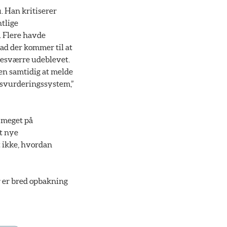
. Han kritiserer
ntlige
. Flere havde
ad der kommer til at
desværre udeblevet.
den samtidig at melde
msvurderingssystem,”
g meget på
t nye
 ikke, hvordan
r er bred opbakning