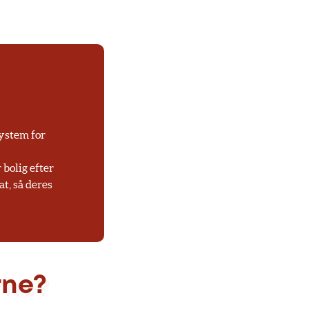
system for
bolig efter
t, så deres
rne?