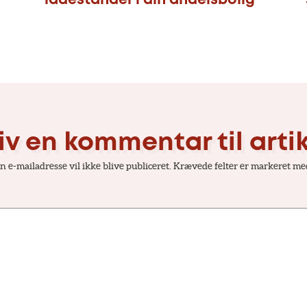
ladestander i din andelsbolig
iv en kommentar til arti
n e-mailadresse vil ikke blive publiceret.
Krævede felter er markeret m