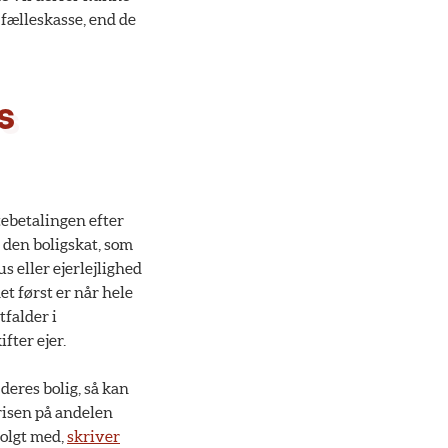
e fælleskasse, end de
s
tebetalingen efter
 den boligskat, som
s eller ejerlejlighed
et først er når hele
tfalder i
fter ejer.
deres bolig, så kan
Prisen på andelen
solgt med,
skriver