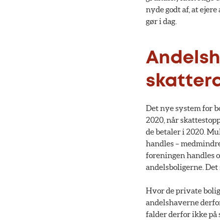
nyde godt af, at ejere
gør i dag.
Andelsh
skatter
Det nye system for bo
2020, når skattestopp
de betaler i 2020. Mul
handles – medmindre m
foreningen handles og
andelsboligerne. Det 
Hvor de private bolig
andelshaverne derfor 
falder derfor ikke på