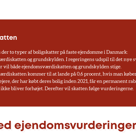
katten
s der to typer af boligskatter på faste ejendomme i Danmark:
rdiskatten og grundskylden. I regeringens udspil til det nye 
er vil både ejendomsværdiskatten og grundskylden stige.
rdiskatten kommer til at lande på 0,6 procent, hvis man køber 
ejere, der har købt deres bolig inden 2021, får en permanent raba
 ikke bliver forhøjet. Derefter vil skatten følge vurderingerne.
d ejendomsvurderinge