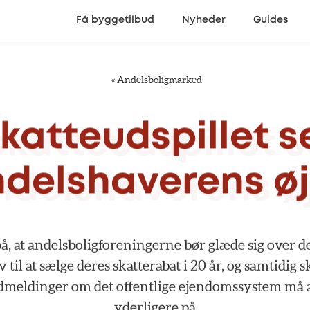
Få byggetilbud
Nyheder
Guides
«
Andelsboligmarked
katteudspillet
s
delshaverens
ø
å,
at
andelsboligforeningerne
bør
glæde
sig
over
d
ov
til
at
sælge
deres
skatterabat
i
20
år,
og
samtidig
s
dmeldinger
om
det
offentlige
ejendomssystem
må
yderligere
på.