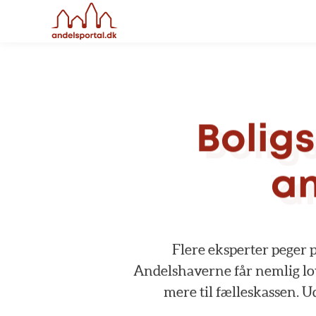
Boligs
an
Flere
eksperter
peger
p
Andelshaverne
får
nemlig
l
mere
til
fælleskassen.
U