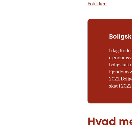
Politiken
.
Boligs
I dag finde
ejendomsvæ
boligskatt
Ejendomsvæ
2021. Bolig
skat i 2022
Hvad me