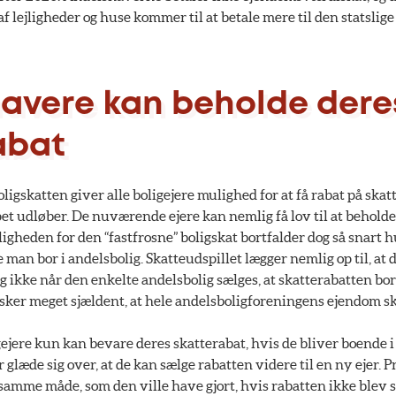
 af lejligheder og huse kommer til at betale mere til den statslig
avere kan beholde dere
abat
ligskatten giver alle boligejere mulighed for at få rabat på skat
et udløber. De nuværende ejere kan nemlig få lov til at beholde
igheden for den “fastfrosne” boligskat bortfalder dog så snart hu
an bor i andelsbolig. Skatteudspillet lægger nemlig op til, at d
 ikke når den enkelte andelsbolig sælges, at skatterabatten bor
sker meget sjældent, at hele andelsboligforeningens ejendom ski
ejere kun kan bevare deres skatterabat, hvis de bliver boende i 
glæde sig over, at de kan sælge rabatten videre til en ny ejer. 
 samme måde, som den ville have gjort, hvis rabatten ikke blev 