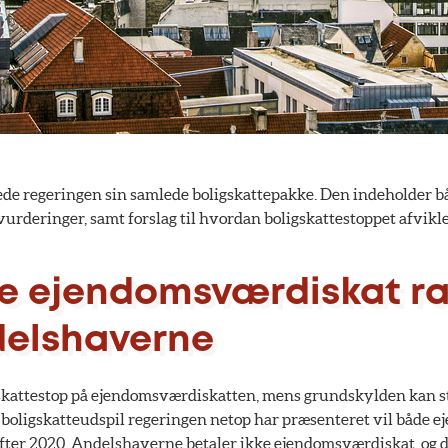
de regeringen sin samlede boligskattepakke. Den indeholder båd
rderinger, samt forslag til hvordan boligskattestoppet afvikle
e ejendomsværdiskat 
delshaverne
t skattestop på ejendomsværdiskatten, mens grundskylden kan st
t boligskatteudspil regeringen netop har præsenteret vil både 
fter 2020. Andelshaverne betaler ikke ejendomsværdiskat, og d