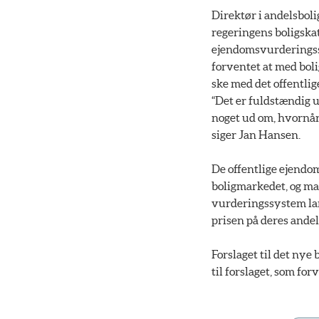
Direktør i andelsboli
regeringens boligskat
ejendomsvurderingssy
forventet at med bol
ske med det offentl
“Det er fuldstændig u
noget ud om, hvornår
siger Jan Hansen.
De offentlige ejendom
boligmarkedet, og ma
vurderingssystem lan
prisen på deres andel
Forslaget til det nye
til forslaget, som for