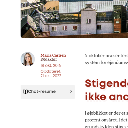
Maria Carlsen
5. oktober præsentere
Redaktør
system for ejendomsvu
18 okt. 2016
Opdateret:
21 okt. 2022
Stigend
Chat-resumé
ikke an
I øjeblikket er der e
procent om året. I de
grundskylden stige e