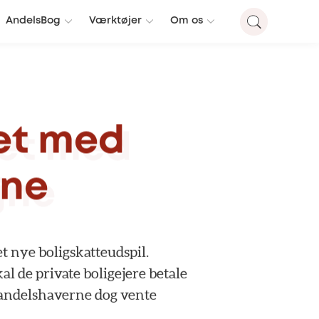
AndelsBog
Værktøjer
Om os
et
med
jne
et
nye
boligskatteudspil.
kal
de
private
boligejere
betale
andelshaverne
dog
vente