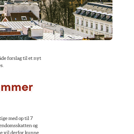
e forslag til et nyt
s.
rammer
ige med op til 7
ejendomsskatten og
e vil derfor kunne