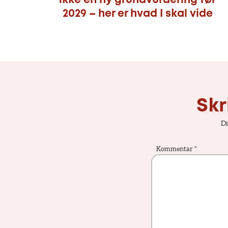
ikke en ny grundvurdering før
2029 – her er hvad I skal vide
Skr
Di
Kommentar
*