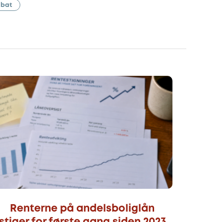
abat
Renterne på andelsboliglån