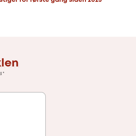
stiger for første gang siden 2023
klen
ed
*