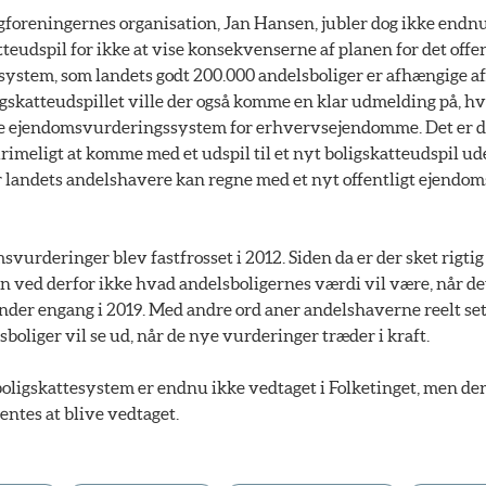
gforeningernes organisation, Jan Hansen, jubler dog ikke endnu
teudspil for ikke at vise konsekvenserne af planen for det offe
stem, som landets godt 200.000 andelsboliger er afhængige af
igskatteudspillet ville der også komme en klar udmelding på, hv
ige ejendomsvurderingssystem for erhvervsejendomme. Det er 
rimeligt at komme med et udspil til et nyt boligskatteudspil u
 landets andelshavere kan regne med et nyt offentligt ejendo
svurderinger blev fastfrosset i 2012. Siden da er der sket rigti
n ved derfor ikke hvad andelsboligernes værdi vil være, når de
der engang i 2019. Med andre ord aner andelshaverne reelt set
sboliger vil se ud, når de nye vurderinger træder i kraft.
 boligskattesystem er endnu ikke vedtaget i Folketinget, men de
ventes at blive vedtaget.