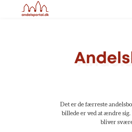
Andels
Det
er
de
færreste
andelsbo
billede
er
ved
at
ændre
sig.
bliver
svær