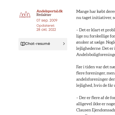
Andelsportal.dk
Mange har købt deres 
Redaktør
nu taget initiativer,
07 sep. 2009
Opdateret:
– Det er klart et pro
28 okt. 2022
lige nu forskellige f
ønsker at sælge. Nogl
Chat-resumé
lejlighederne. Det er
Andelsboligforeninge
Før i tiden var det n
flere foreninger, men
andelsforeninger dere
lejlighed, hvis de får
– Der er flere af de f
alligevel ikke er nog
Clausen Ejendomsadmi