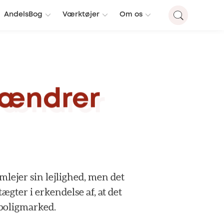
AndelsBog
Værktøjer
Om os
ændrer
mlejer
sin
lejlighed,
men
det
tægter
i
erkendelse
af,
at
det
boligmarked.