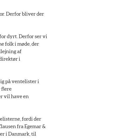
or. Derfor bliver der
or dyrt. Derfor ser vi
me folk i møde, der
lejning af
direktør i
ig på ventelister i
 flere
er vil have en
elisterne, fordi der
s Clausen fra Egemar &
r i Danmark, til