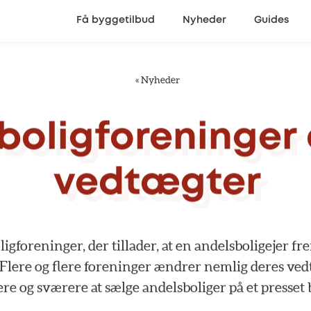
Få byggetilbud
Nyheder
Guides
«
Nyheder
boligforeninger
vedtægter
ligforeninger,
der
tillader,
at
en
andelsboligejer
fre
Flere
og
flere
foreninger
ændrer
nemlig
deres
ved
ere
og
sværere
at
sælge
andelsboliger
på
et
presset