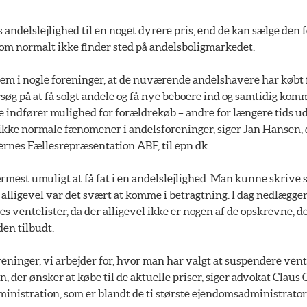
andelslejlighed til en noget dyrere pris, end de kan sælge den f
 som normalt ikke finder sted på andelsboligmarkedet.
blem i nogle foreninger, at de nuværende andelshavere har købt f
orsøg på at få solgt andele og få nye beboere ind og samtidig kom
e indfører mulighed for forældrekøb – andre for længere tids ud
 ikke normale fænomener i andelsforeninger, siger Jan Hansen, 
rnes Fællesrepræsentation ABF, til epn.dk.
ærmest umuligt at få fat i en andelslejlighed. Man kunne skrive s
 alligevel var det svært at komme i betragtning. I dag nedlægger
s ventelister, da der alligevel ikke er nogen af de opskrevne, d
 den tilbudt.
oreninger, vi arbejder for, hvor man har valgt at suspendere vent
en, der ønsker at købe til de aktuelle priser, siger advokat Clau
nistration, som er blandt de ti største ejendomsadministratore