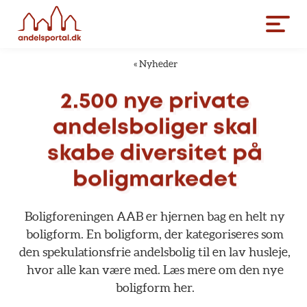
«
Nyheder
2.500
nye
private
andelsboliger
skal
skabe
diversitet
på
boligmarkedet
Boligforeningen
AAB
er
hjernen
bag
en
helt
ny
boligform.
En
boligform,
der
kategoriseres
som
den
spekulationsfrie
andelsbolig
til
en
lav
husleje,
hvor
alle
kan
være
med.
Læs
mere
om
den
nye
boligform
her.