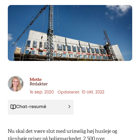
Mette
Redaktør
16 sep. 2020
10 okt. 2022
Opdateret:
Chat-resumé
Nu skal det være slut med urimelig høj husleje og
tårnhøje priser på boligmarkedet. 2.500 nye