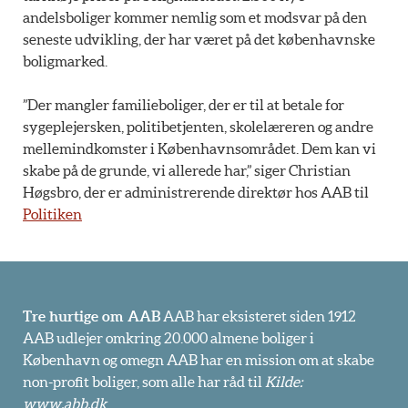
andelsboliger kommer nemlig som et modsvar på den
seneste udvikling, der har været på det københavnske
boligmarked.
”Der mangler familieboliger, der er til at betale for
sygeplejersken, politibetjenten, skolelæreren og andre
mellemindkomster i Københavnsområdet. Dem kan vi
skabe på de grunde, vi allerede har,” siger Christian
Høgsbro, der er administrerende direktør hos AAB til
Politiken
Tre hurtige om AAB
AAB har eksisteret siden 1912
AAB udlejer omkring 20.000 almene boliger i
København og omegn AAB har en mission om at skabe
non-profit boliger, som alle har råd til
Kilde:
www.abb.dk