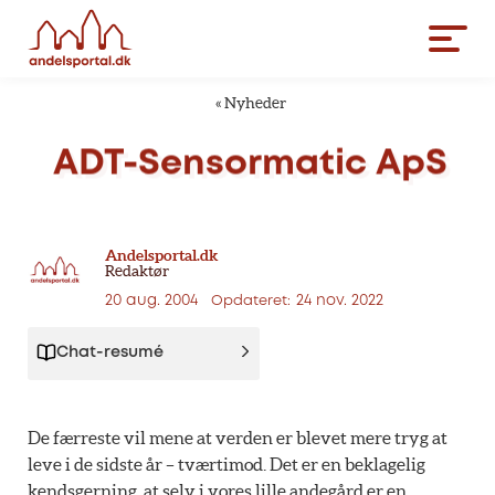
«
Nyheder
ADT-Sensormatic
ApS
Andelsportal.dk
Redaktør
20 aug. 2004
24 nov. 2022
Opdateret:
Chat-resumé
De færreste vil mene at verden er blevet mere tryg at
leve i de sidste år – tværtimod. Det er en beklagelig
kendsgerning, at selv i vores lille andegård er en