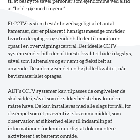
til at beskytte såvel personer som ejendomme ved altid
at “holde øje med tingene”.
Et CCTV system består hovedsageligt af et antal
kameraer, der er placeret i hensigtsmæssige områder,
hvorfra de optager og sender billeder til monitorer
opsat i en overvågningscentral. Det ideelle CCTV
system sender billeder af fineste kvalitet både i dagslys,
såvel som i aftenslys og er nemt og fleksibelt at
anvende. Desuden viser det en høj billedkvalitet, når
bevismaterialet optages.
ADT’s CCTV systemer kan tilpasses de omgivelser de
skal sidde i, såvel som de sikkerhedsbehov kunden
måtte have. De kan installeres med alle slags formål, for
eksempel som et præventivt skræmmemiddel, som
observation af sikkerhed eller til indsamling af
informationer, for kontinuerligt at dokumentere
aktiviteter i et bestemt område.