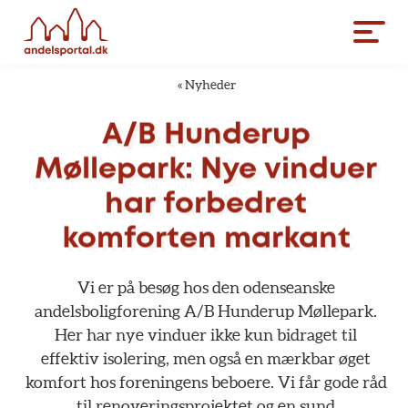
«
Nyheder
A/B
Hunderup
Møllepark:
Nye
vinduer
har
forbedret
komforten
markant
Vi
er
på
besøg
hos
den
odenseanske
andelsboligforening
A/B
Hunderup
Møllepark.
Her
har
nye
vinduer
ikke
kun
bidraget
til
effektiv
isolering,
men
også
en
mærkbar
øget
komfort
hos
foreningens
beboere.
Vi
får
gode
råd
til
renoveringsprojektet
og
en
sund