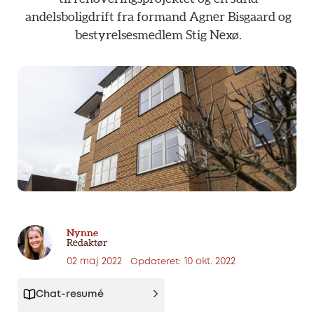
andelsboligdrift
fra
formand
Agner
Bisgaard
og
bestyrelsesmedlem
Stig
Nexø.
Nynne
Redaktør
02 maj 2022
10 okt. 2022
Opdateret:
Chat-resumé