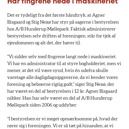
Har fingrene nede i maskineriet
Det er tydeligt fra det første håndtryk, at Agner
Bisgaard og Stig Nexø har styr på sagerne i bestyrelsen
hos A/B Hunderup Møllepark. Faktisk administrerer
bestyrelsen selv driften af foreningen, står for tjek af
ejendommen og alt det, der hører til.
“Vi sidder selv med fingrene langt nede i maskineriet.
Vi har en administrator til at styre bogholderiet, men vi
mener, at det vil være synd, hvis én udefra skulle
varetage alle dagligdagsopgaverne, da vi kender vores
forening og beboerne rigtig godt,” siger Stig Nexø, der
har været en del af bestyrelsen i 12 år. Agner Bisgaard
nikker. Han har selv været en del af A/B Hunderup
Møllepark siden 2006 og uddyber:
“I bestyrelsen er vi meget opmærksomme på, hvad der
rører sig i foreningen. Vi er så tæt på hinanden, at vi