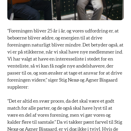
“Foreningen bliver 25 år i år, og vores udfordring er, at
beboerne bliver ældre, og energien til at drive
foreningen naturligt bliver mindre. Det betyder også, at
vi er på stikkerne, når vi skal have nye medlemmer ind.
Vi har valgt at have en interesseliste i stedet for en
venteliste, så vi kan få nogle nye andelshavere, der
passer til os, og som ønsker at tage et ansvar for at drive
foreningen videre,” siger Stig Nexø og Agner Bisgaard
supplerer:
“Det er altid en svær proces, da det skal være et godt
match for alle parter, og de også skal have lyst til at
være en del af vores forening, men vi gør vores og
kalder flere til samtale.” Da vi takker pænt farvel til Stig
Nexø og Agner Bisgaard, er vi dog ikke i tvivl. Hvis de