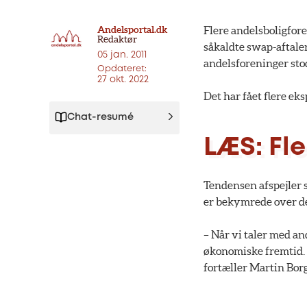
Andelsportal.dk
Flere andelsboligfor
Redaktør
såkaldte swap-aftaler
05 jan. 2011
andelsforeninger sto
Opdateret:
27 okt. 2022
Det har fået flere ek
Chat-resumé
LÆS: Fle
Tendensen afspejler si
er bekymrede over d
– Når vi taler med an
økonomiske fremtid.
fortæller Martin Bor