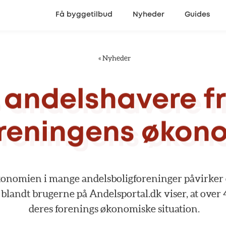
Få byggetilbud
Nyheder
Guides
«
Nyheder
andelshavere
f
reningens
økon
konomien
i
mange
andelsboligforeninger
påvirker
blandt
brugerne
på
Andelsportal.dk
viser,
at
over
deres
forenings
økonomiske
situation.