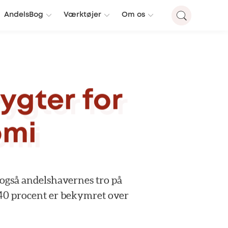
AndelsBog
Værktøjer
Om os
rygter
for
omi
også
andelshavernes
tro
på
40
procent
er
bekymret
over