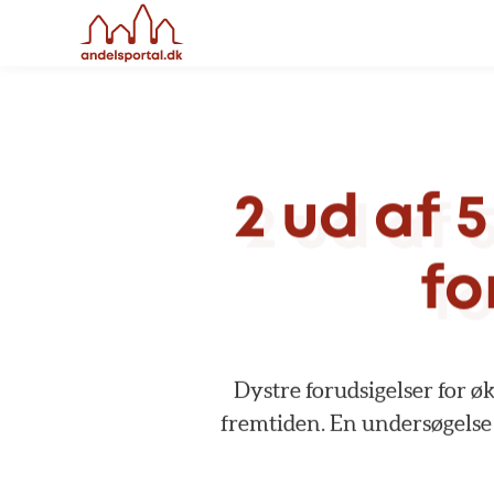
2
ud
af
5
fo
Dystre
forudsigelser
for
ø
fremtiden.
En
undersøgelse