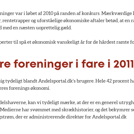
eninger var i løbet af 2010 på randen af konkurs. Mærkværdige
, rentetrapper og uforståelige økonomiske aftaler betød, at en 
d med en næsten uoprettelig gæld.
sperter til spå et økonomisk vanskeligt år for de hårdest ramte f
re foreninger i fare i 2011
g tydeligt blandt Andelsportal.dk’s brugere. Hele 42 procent har 
eres forenings økonomi.
delshaverne, kan vi tydeligt mærke, at der er en generel utrygh
 Medierne har svømmet med skrækhistorier, og det bekymrer se
gstrøm, der er administrerende direktør for Andelsportal.dk