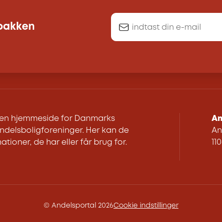
dbakken
r en hjemmeside for Danmarks
An
delsboligforeninger. Her kan de
An
ationer, de har eller får brug for.
11
© Andelsportal 2026
Cookie indstillinger