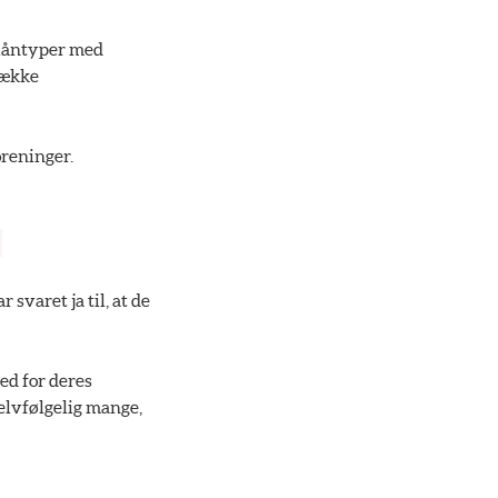
 låntyper med
række
oreninger.
svaret ja til, at de
ed for deres
lvfølgelig mange,