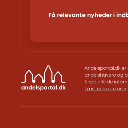
Få relevante nyheder i in
Andelsportal.dk e
andelshavere og an
finde alle de inform
Læs mere om os →